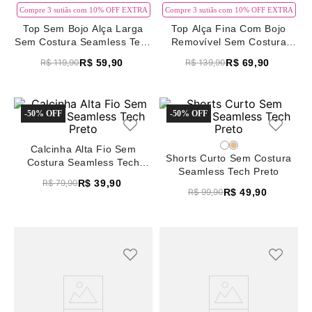
8
renda
Compre 3 sutiãs com 10% OFF EXTRA
Compre 3 sutiãs com 10% OFF EXTRA
Top Sem Bojo Alça Larga
Top Alça Fina Com Bojo
9
sutiã renda
Sem Costura Seamless Tech
Removível Sem Costura
Preto
Seamless Tech Preto
10
body
R$
59
,
90
R$
69
,
90
R$
119
,
90
R$
139
,
90
-
50%
-
50%
Calcinha Alta Fio Sem
Shorts Curto Sem Costura
Costura Seamless Tech
Seamless Tech Preto
Preto
R$
39
,
90
R$
79
,
90
R$
49
,
90
R$
99
,
90