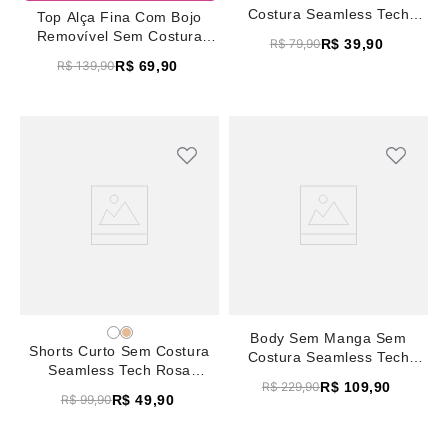
Costura Seamless Tech
Top Alça Fina Com Bojo
Rosa Madeira
Removível Sem Costura
R$
39
,
90
R$
79
,
90
Seamless Tech Rosa
R$
69
,
90
R$
139
,
90
Madeira
Body Sem Manga Sem
Shorts Curto Sem Costura
Costura Seamless Tech
Seamless Tech Rosa
Rosa Madeira
R$
109
,
90
R$
229
,
90
Madeira
R$
49
,
90
R$
99
,
90