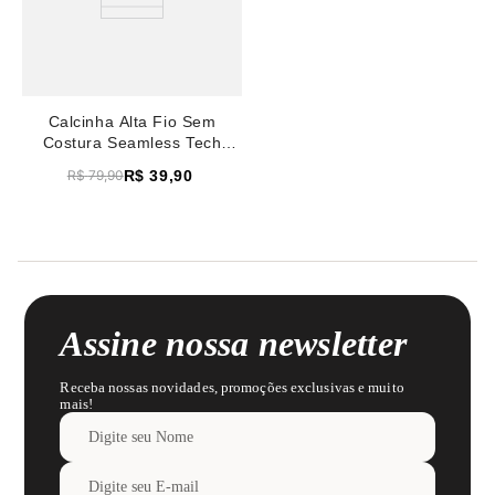
Calcinha Alta Fio Sem
Costura Seamless Tech
Macadamia
R$
39
,
90
R$
79
,
90
Assine nossa newsletter
Receba nossas novidades, promoções exclusivas e muito
mais!