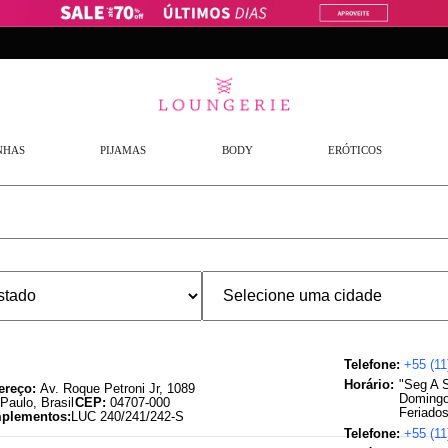
Frete Grátis
a partir de R$299,9
NHAS
PIJAMAS
BODY
ERÓTICOS
Telefone:
+55 (11
Expediente:
"Seg A 
ereço:
Av. Roque Petroni Jr
,
1089
Domingo
Paulo
,
Brasil
CEP:
04707-000
Feriados
plementos:
LUC 240/241/242-S
Telefone:
+55 (11