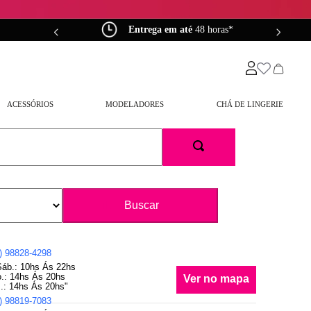
0*
Entrega em até
48 horas*
ACESSÓRIOS
MODELADORES
CHÁ DE LINGERIE
Filtrar
) 98828-4298
Sáb.: 10hs Ás 22hs
.: 14hs Ás 20hs
Ver no mapa
.: 14hs Ás 20hs"
) 98819-7083