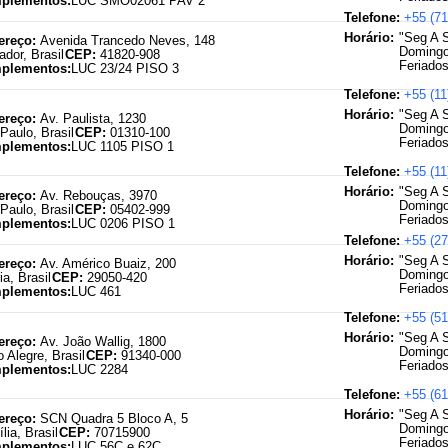
plementos:
LUC SMO02061 PAV 2
Telefone:
+55 (71
Expediente:
"Seg A 
ereço:
Avenida Trancedo Neves
,
148
Domingo
ador
,
Brasil
CEP:
41820-908
Feriados
plementos:
LUC 23/24 PISO 3
Telefone:
+55 (11
Expediente:
"Seg A 
ereço:
Av. Paulista
,
1230
Domingo
Paulo
,
Brasil
CEP:
01310-100
Feriados
plementos:
LUC 1105 PISO 1
Telefone:
+55 (11
Expediente:
"Seg A 
ereço:
Av. Rebouças
,
3970
Domingo
Paulo
,
Brasil
CEP:
05402-999
Feriados
plementos:
LUC 0206 PISO 1
Telefone:
+55 (27
Expediente:
"Seg A 
ereço:
Av. Américo Buaiz
,
200
Domingo
ia
,
Brasil
CEP:
29050-420
Feriados
plementos:
LUC 461
Telefone:
+55 (51
Expediente:
"Seg A 
ereço:
Av. João Wallig
,
1800
Domingo
o Alegre
,
Brasil
CEP:
91340-000
Feriados
plementos:
LUC 2284
Telefone:
+55 (61
Expediente:
"Seg A 
ereço:
SCN Quadra 5 Bloco A
,
5
Domingo
ília
,
Brasil
CEP:
70715900
Feriados
plementos:
LUC 56C e 62C