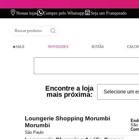
Nossas lojas
Compre pelo Whatsapp
Seja um Franqueado
Buscar produtos
🔥SALE
NOVIDADES
SUTIÃS
CALCI
Encontre a loja
mais próxima:
Loungerie Shopping Morumbi
End
Morumbi
São 
Com
São Paulo