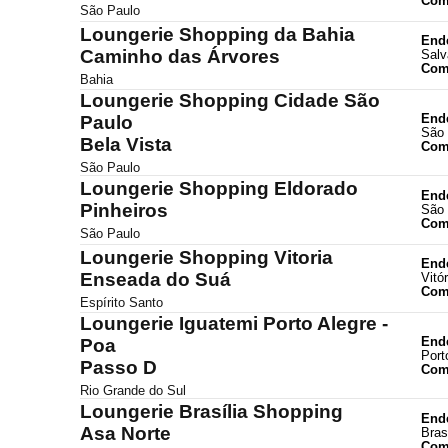
Com
São Paulo
Loungerie Shopping da Bahia
End
Caminho das Árvores
Salv
Com
Bahia
Loungerie Shopping Cidade São
End
Paulo
São 
Bela Vista
Com
São Paulo
Loungerie Shopping Eldorado
End
Pinheiros
São 
Com
São Paulo
Loungerie Shopping Vitoria
End
Enseada do Suá
Vitór
Com
Espírito Santo
Loungerie Iguatemi Porto Alegre -
End
Poa
Port
Passo D
Com
Rio Grande do Sul
Loungerie Brasília Shopping
End
Asa Norte
Bras
Com