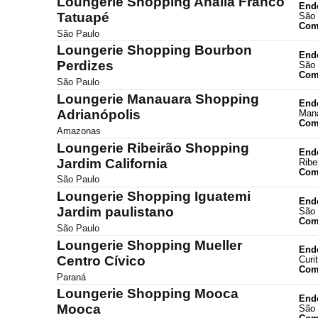
Loungerie Shopping Anália Franco
End
Tatuapé
São 
Com
São Paulo
Loungerie Shopping Bourbon
End
Perdizes
São 
Com
São Paulo
Loungerie Manauara Shopping
End
Adrianópolis
Man
Com
Amazonas
Loungerie Ribeirão Shopping
End
Jardim California
Ribe
Com
São Paulo
Loungerie Shopping Iguatemi
End
Jardim paulistano
São 
Com
São Paulo
Loungerie Shopping Mueller
End
Centro Cívico
Curi
Com
Paraná
Loungerie Shopping Mooca
End
Mooca
São 