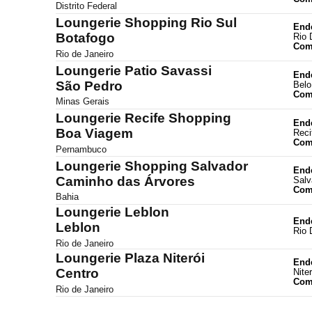
Distrito Federal
Loungerie Shopping Rio Sul
End
Botafogo
Rio 
Com
Rio de Janeiro
Loungerie Patio Savassi
End
São Pedro
Belo
Com
Minas Gerais
Loungerie Recife Shopping
End
Boa Viagem
Reci
Com
Pernambuco
Loungerie Shopping Salvador
End
Caminho das Árvores
Salv
Com
Bahia
Loungerie Leblon
End
Leblon
Rio 
Rio de Janeiro
Loungerie Plaza Niterói
End
Centro
Niter
Com
Rio de Janeiro