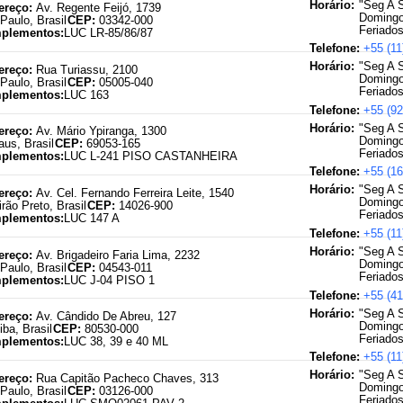
Expediente:
"Seg A 
ereço:
Av. Regente Feijó
,
1739
Domingo
Paulo
,
Brasil
CEP:
03342-000
Feriados
plementos:
LUC LR-85/86/87
Telefone:
+55 (11
Expediente:
"Seg A 
ereço:
Rua Turiassu
,
2100
Domingo
Paulo
,
Brasil
CEP:
05005-040
Feriados
plementos:
LUC 163
Telefone:
+55 (92
Expediente:
"Seg A 
ereço:
Av. Mário Ypiranga
,
1300
Domingo
aus
,
Brasil
CEP:
69053-165
Feriados
plementos:
LUC L-241 PISO CASTANHEIRA
Telefone:
+55 (16
Expediente:
"Seg A 
ereço:
Av. Cel. Fernando Ferreira Leite
,
1540
Domingo
irão Preto
,
Brasil
CEP:
14026-900
Feriados
plementos:
LUC 147 A
Telefone:
+55 (11
Expediente:
"Seg A 
ereço:
Av. Brigadeiro Faria Lima
,
2232
Domingo
Paulo
,
Brasil
CEP:
04543-011
Feriados
plementos:
LUC J-04 PISO 1
Telefone:
+55 (41
Expediente:
"Seg A 
ereço:
Av. Cândido De Abreu
,
127
Domingo
tiba
,
Brasil
CEP:
80530-000
Feriados
plementos:
LUC 38, 39 e 40 ML
Telefone:
+55 (11
Expediente:
"Seg A 
ereço:
Rua Capitão Pacheco Chaves
,
313
Domingo
Paulo
,
Brasil
CEP:
03126-000
Feriados