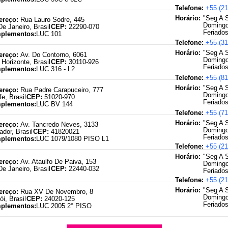
Telefone:
+55 (21
Expediente:
"Seg A 
ereço:
Rua Lauro Sodre
,
445
Domingo
De Janeiro
,
Brasil
CEP:
22290-070
Feriados
plementos:
LUC 101
Telefone:
+55 (31
Expediente:
"Seg A 
ereço:
Av. Do Contorno
,
6061
Domingo
 Horizonte
,
Brasil
CEP:
30110-926
Feriados
plementos:
LUC 316 - L2
Telefone:
+55 (81
Expediente:
"Seg A 
ereço:
Rua Padre Carapuceiro
,
777
Domingo
fe
,
Brasil
CEP:
51020-970
Feriados
plementos:
LUC BV 144
Telefone:
+55 (71
Expediente:
"Seg A 
ereço:
Av. Tancredo Neves
,
3133
Domingo
ador
,
Brasil
CEP:
41820021
Feriados
plementos:
LUC 1079/1080 PISO L1
Telefone:
+55 (21
Expediente:
"Seg A 
ereço:
Av. Ataulfo De Paiva
,
153
Domingo
De Janeiro
,
Brasil
CEP:
22440-032
Feriados
Telefone:
+55 (21
Expediente:
"Seg A 
ereço:
Rua XV De Novembro
,
8
Domingo
ói
,
Brasil
CEP:
24020-125
Feriados
plementos:
LUC 2005 2° PISO