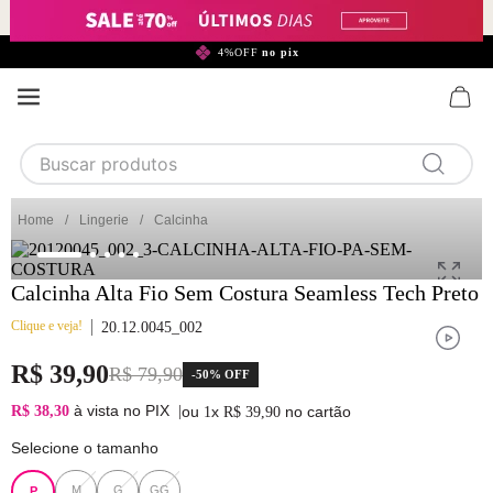
299,90*
4%OFF
no pix
Buscar produtos
TERMOS MAIS BUSCADOS
Lingerie
Calcinha
1
calcinha
2
sutiã
Calcinha Alta Fio Sem Costura Seamless Tech Preto
3
camisola
Clique e veja!
20.12.0045_002
4
calcinha algodão
R$
39
,
90
R$
79
,
90
-
50%
OFF
5
sutiã calcinha
à vista no PIX
R$ 38,30
|
ou
x
no cartão
1
R$
39
,
90
6
algodão
Selecione o tamanho
7
renda
M
G
GG
P