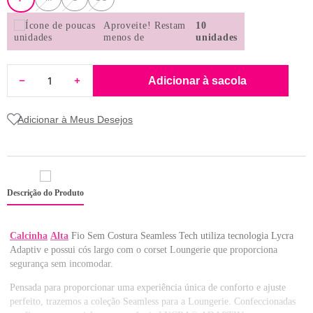
8
pijama
Aproveite!
Restam
10
9
sutiã renda
menos de
unidades
10
body
Adicionar à sacola
Descrição do Produto
Calcinha
Alta
Fio Sem Costura Seamless Tech utiliza tecnologia Lycra
Adaptiv e possui cós largo com o corset Loungerie que proporciona
segurança sem incomodar.
Pensada para proporcionar uma experiência única de conforto e ajuste
perfeito, trazemos a coleção Seamless para a Loungerie. Confeccionadas