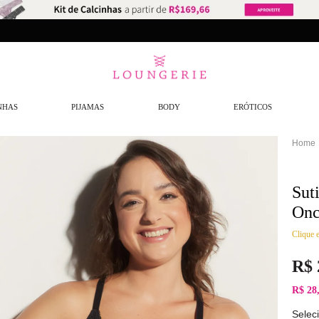
Frete Grátis
a partir de R$299,9
NHAS
PIJAMAS
BODY
ERÓTICOS
Sut
Onc
Clique e
R$
R$ 28
Selec