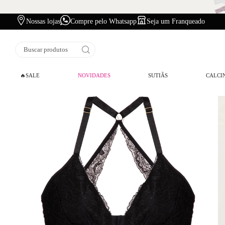
Nossas lojas
Compre pelo Whatsapp
Seja um Franqueado
Buscar produtos
🔥SALE
NOVIDADES
SUTIÃS
CALCI