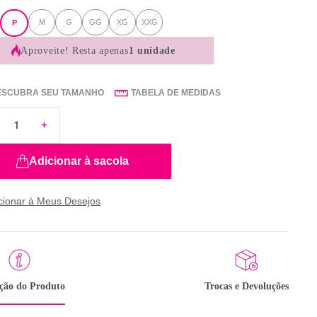
M
G
GG
XG
XXG
P
Aproveite!
Resta apenas
1 unidade
ESCUBRA SEU TAMANHO
TABELA DE MEDIDAS
Adicionar à sacola
ição do Produto
Trocas e Devoluções