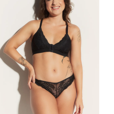
Renda
Forro
Recor