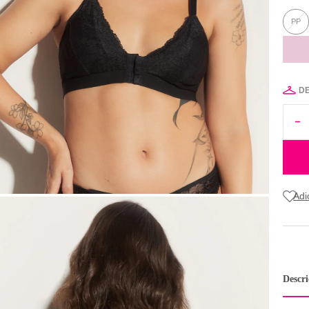
PP
D
Descr