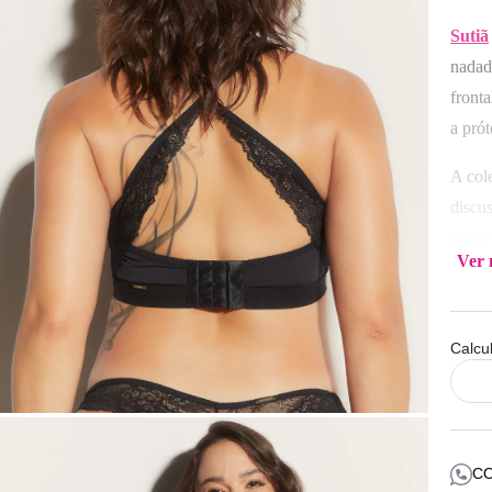
Sutiã
nadad
front
a prót
A col
discu
necess
Ver 
Oncog
mulhe
autoe
Calcu
confo
constr
perfei
Compo
C