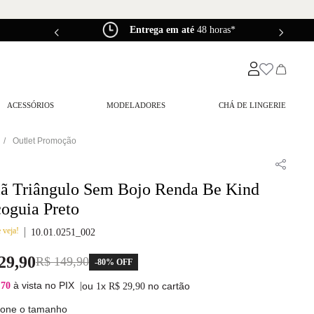
0*
Entrega em até
48 horas*
ACESSÓRIOS
MODELADORES
CHÁ DE LINGERIE
Outlet Promoção
iã Triângulo Sem Bojo Renda Be Kind
oguia Preto
 veja!
10.01.0251_002
29
,
90
R$
149
,
90
-
80%
OFF
à vista no PIX
,70
|
ou
x
no cartão
1
R$
29
,
90
ione o tamanho