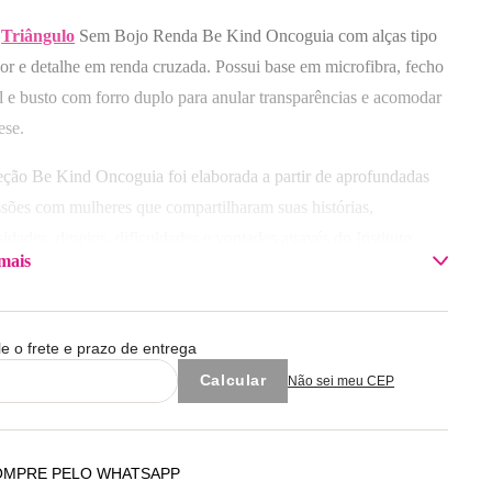
Triângulo
Sem Bojo Renda Be Kind Oncoguia com alças tipo
or e detalhe em renda cruzada. Possui base em microfibra, fecho
al e busto com forro duplo para anular transparências e acomodar
ese.
eção Be Kind Oncoguia foi elaborada a partir de aprofundadas
ssões com mulheres que compartilharam suas histórias,
idades, desejos, dificuldades e vontades através do Instituto
mais
uia. A linha tem como premissa trazer o sutiã perfeito para
res que passaram pela cirurgia de mastectomia, trazendo não só
stima e confiança, mas também dando todas as funcionalidades e
le o frete e prazo de entrega
rto necessário. Uma coleção com nossos modelos best-sellers
Não sei meu CEP
uída por diversas mãos e histórias, feita para ser a lingerie
ta!
sição:
OMPRE PELO WHATSAPP