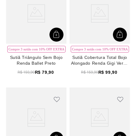
8
renda
9
sutiã renda
10
body
Compre 3 sutiãs com 10% OFF EXTRA
Compre 3 sutiãs com 10% OFF EXTRA
Sutiã Triângulo Sem Bojo
Sutiã Cobertura Total Bojo
Renda Ballet Preto
Alongado Renda Gigi Verde
Beetle
R$
79
,
90
R$
99
,
90
R$
159
,
90
R$
159
,
90