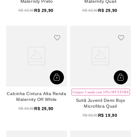
Maternity Preto
Maternity Quail
R$
29
,
90
R$
29
,
90
R$
49
,
90
R$
49
,
90
Compre 3 sutiãs com 10% OFF EXTRA
Calcinha Cintura Alta Renda
Maternity Off White
Sutiã Juvenil Demi Bojo
Microfibra Quail
R$
29
,
90
R$
49
,
90
R$
19
,
90
R$
89
,
90