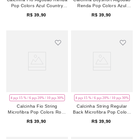
Pop Colors Azul Country
Renda Pop Colors Azul
Blue
Country Blue
R$
39
,
90
R$
39
,
90
4 pçs 15 % / 6 pçs 20% / 10 pçs 30%
4 pçs 15 % / 6 pçs 20% / 10 pçs 30%
Calcinha Fio String
Calcinha String Regular
Microfibra Pop Colors Rosa
Back Microfibra Pop Colors
Pale Mauve
Rosa Pale Mauve
R$
39
,
90
R$
39
,
90