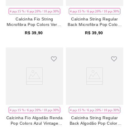
4 pçs 15 % / 6 pçs 20% / 10 pçs 30%
4 pçs 15 % / 6 pçs 20% / 10 pçs 30%
Calcinha Fio String
Calcinha String Regular
Microfibra Pop Colors Verde
Back Microfibra Pop Colors
Ponderosa Pine
Verde Ponderosa Pine
R$
39
,
90
R$
39
,
90
4 pçs 15 % / 6 pçs 20% / 10 pçs 30%
4 pçs 15 % / 6 pçs 20% / 10 pçs 30%
Calcinha Fio Algodão Renda
Calcinha String Regular
Pop Colors Azul Vintage
Back Algodão Pop Colors
Indigo
Azul Vintage Indigo