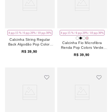
4 pçs 15 % / 6 pçs 20% / 10 pçs 30%
4 pçs 15 % / 6 pçs 20% / 10 pçs 30%
Calcinha String Regular
Calcinha Fio Microfibra
Back Algodão Pop Colors
Renda Pop Colors Verde
Rosa Potpourri
R$
39
,
90
Ponderosa Pine
R$
39
,
90