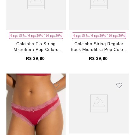
4 pçs 15 % / 6 pçs 20% / 10 pçs 30%
4 pçs 15 % / 6 pçs 20% / 10 pçs 30%
Calcinha Fio String
Calcinha String Regular
Microfibra Pop Colors
Back Microfibra Pop Colors
Vermelho Rhubarb
Vermelho Rhubarb
R$
39
,
90
R$
39
,
90