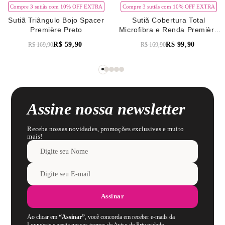
Compre 3 sutiãs com 10% OFF EXTRA
Compre 3 sutiãs com 10% OFF EXTRA
Sutiã Triângulo Bojo Spacer
Sutiã Cobertura Total
Première Preto
Microfibra e Renda Première
Verde Pistache
R$
59
,
90
R$
99
,
90
R$
169
,
90
R$
169
,
90
Assine nossa newsletter
Receba nossas novidades, promoções exclusivas e muito
mais!
Assinar
Ao clicar em
“Assinar”
, você concorda em receber e-mails da