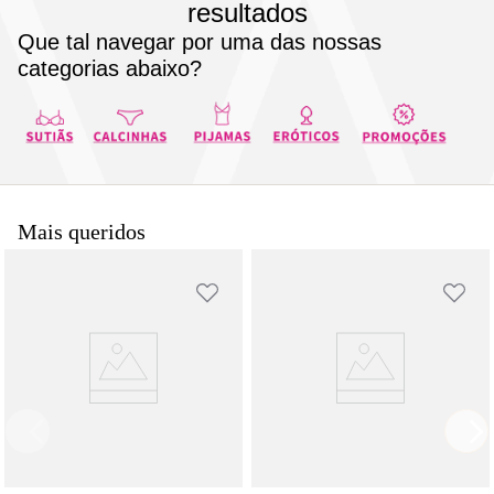
resultados
8
pijama
Que tal navegar por uma das nossas
9
sutiã renda
categorias abaixo?
10
body
Mais queridos