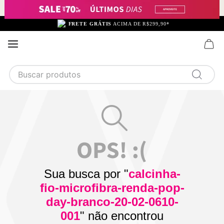
FRETE GRÁTIS
ACIMA DE R$299,90*
Buscar produtos
TERMOS MAIS BUSCADOS
1
calcinha
2
sutiã
3
camisola
4
calcinha algodão
Sua busca por "
calcinha-
5
sutiã calcinha
fio-microfibra-renda-pop-
6
algodão
day-branco-20-02-0610-
001
" não encontrou
7
renda