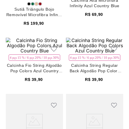
Calcinha Alta Microfibra
8
pijama
Infinity Azul Country Blue
Sutiã Triângulo Bojo
R$
69
,
90
9
sutiã renda
Removível Microfibra Infinity
Azul Country Blue
R$
199
,
90
10
body
4 pçs 15 % / 6 pçs 20% / 10 pçs 30%
4 pçs 15 % / 6 pçs 20% / 10 pçs 30%
Calcinha Fio String Algodão
Calcinha String Regular
Pop Colors Azul Country
Back Algodão Pop Colors
Blue
Azul Country Blue
R$
39
,
90
R$
39
,
90