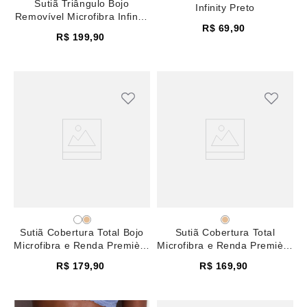
Sutiã Triângulo Bojo
Infinity Preto
Removível Microfibra Infinity
R$
69
,
90
Preto
R$
199
,
90
Sutiã Cobertura Total Bojo
Sutiã Cobertura Total
Microfibra e Renda Première
Microfibra e Renda Première
Azul Country Blue
Azul Country Blue
R$
179
,
90
R$
169
,
90