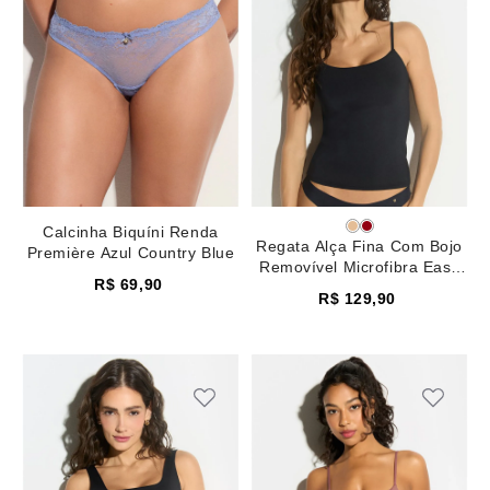
Calcinha Biquíni Renda
Regata Alça Fina Com Bojo
Première Azul Country Blue
Removível Microfibra Easy
R$
69
,
90
Preto
R$
129
,
90