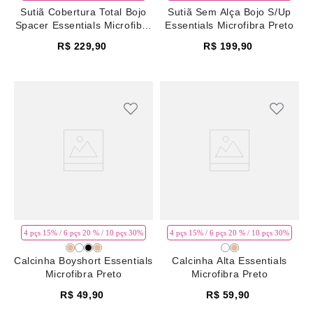
Sutiã Cobertura Total Bojo
Sutiã Sem Alça Bojo S/Up
Spacer Essentials Microfibra
Essentials Microfibra Preto
Preto
R$
229
,
90
R$
199
,
90
4 pçs 15% / 6 pçs 20 % / 10 pçs 30%
4 pçs 15% / 6 pçs 20 % / 10 pçs 30%
Calcinha Boyshort Essentials
Calcinha Alta Essentials
Microfibra Preto
Microfibra Preto
R$
49
,
90
R$
59
,
90