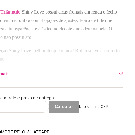
42
44
46
48
Triângulo
Shiny Love possui alças frontais em renda e fecho
Selecione o tamanho
Selecione a taça
do em microfibra com 4 opções de ajustes. Forro de tule que
za a transparência e elástico no decote que adere na pele. O
M
G
GG
B
o não possui aro.
Adicionar à sacola
Adicionar à sacola
eção Shiny Love melhor do que nunca! Brilho suave e conforto
uto.
elagens best sellers para te acompanhar no dia a dia;
mais
da exclusiva ultra macia com leve brilho: beleza e conforto
ido;
a reformulada ainda mais irresistível!
le o frete e prazo de entrega
Não sei meu CEP
sição: Corpo 86% Poliamida / 14% Elastano / Forro do Busto
oliamida / 12% Elastano / Forro Frente 100% Poliamida
OMPRE PELO WHATSAPP
 com cores similares.