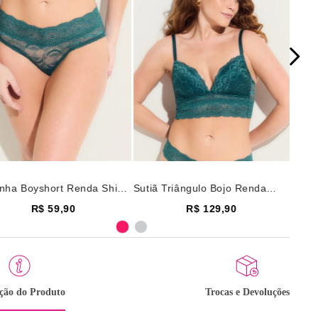
inha Boyshort Renda Shiny
Sutiã Triângulo Bojo Renda
 Verde Escuro
Shiny Love Verde Escuro
R$ 59,90
R$ 129,90
ição do Produto
Trocas e Devoluções
Selecione o tamanho