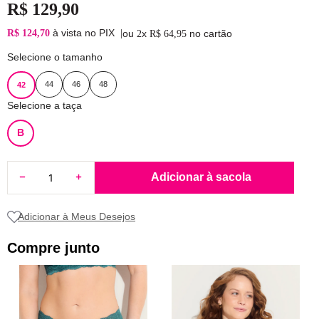
R$
129
,
90
à vista no PIX
R$ 124,70
|
ou
x
no cartão
2
R$
64
,
95
Selecione o tamanho
44
46
48
42
Selecione a taça
B
Adicionar à sacola
Compre junto