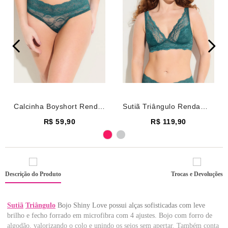
Calcinha Boyshort Renda
Sutiã Triângulo Renda
Shiny Love Verde Escuro
Shiny Love Verde Escuro
R$ 59,90
R$ 119,90
Descrição do Produto
Trocas e Devoluções
Sutiã
Triângulo
Bojo Shiny Love possui alças sofisticadas com leve
brilho e fecho forrado em microfibra com 4 ajustes. Bojo com forro de
algodão, valorizando o colo e unindo os seios sem apertar. Também conta