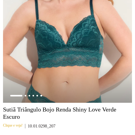
8
renda
9
sutiã renda
10
body
Sutiã Triângulo Bojo Renda Shiny Love Verde
Escuro
Clique e veja!
10.01.0298_207