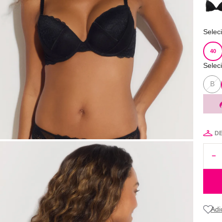
Selec
40
Selec
B
D