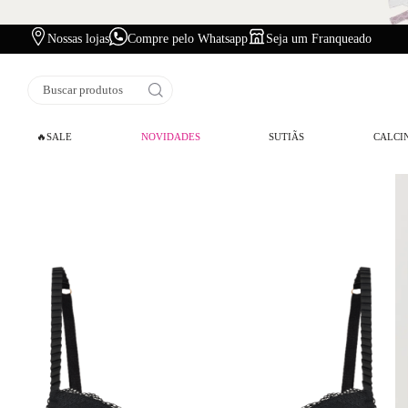
Nossas lojas
Compre pelo Whatsapp
Seja um Franqueado
Frete Grátis
a p
Buscar produtos
🔥SALE
NOVIDADES
SUTIÃS
CALCI