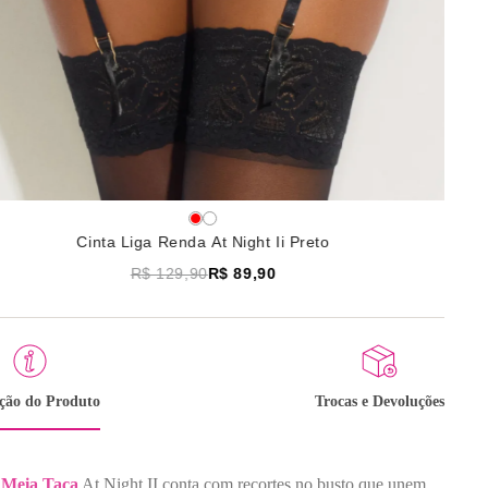
Cinta Liga Renda At Night Ii Preto
R$ 129,90
R$ 89,90
ição do Produto
Trocas e Devoluções
Meia Taça
At Night II conta com recortes no busto que unem