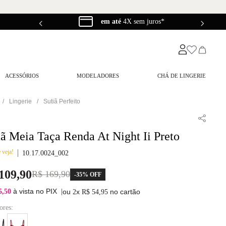
em até
4X sem juros*
ACESSÓRIOS
MODELADORES
CHÁ DE LINGERIE
Lingerie
Sutiã Perfeito
iã Meia Taça Renda At Night Ii Preto
 veja!
10.17.0024_002
109
,
90
R$
169
,
90
-
35%
OFF
à vista no PIX
5,50
|
ou
x
no cartão
2
R$
54
,
95
ores: