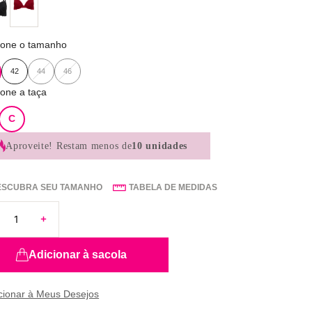
ione o tamanho
42
44
46
ione a taça
C
Aproveite!
Restam menos de
10 unidades
ESCUBRA SEU TAMANHO
TABELA DE MEDIDAS
Adicionar à sacola