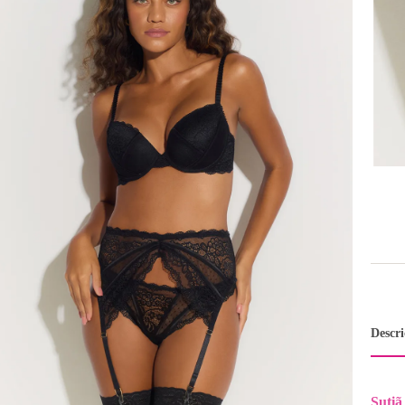
Descr
Sutiã