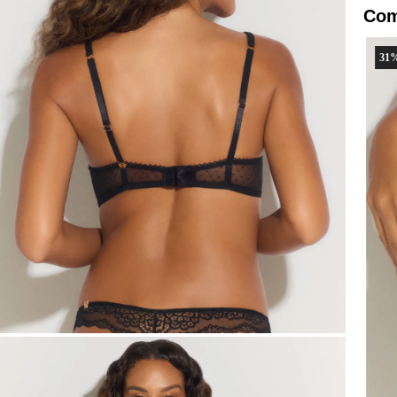
Com
31
%