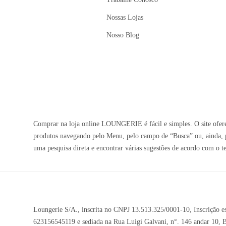
Nossas Lojas
Nosso Blog
Comprar na loja online LOUNGERIE é fácil e simples. O site oferec
produtos navegando pelo Menu, pelo campo de “Busca” ou, ainda, p
uma pesquisa direta e encontrar várias sugestões de acordo com o t
Loungerie S/A., inscrita no CNPJ 13.513.325/0001-10, Inscrição e
623156545119 e sediada na Rua Luigi Galvani, n°. 146 andar 10, B