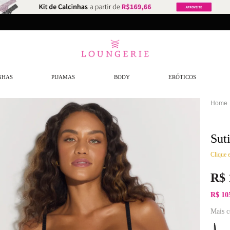
artir de R$299,90*
Entrega em até
48 horas*
NHAS
PIJAMAS
BODY
ERÓTICOS
Sut
Clique e
R$
R$ 10
Mais c