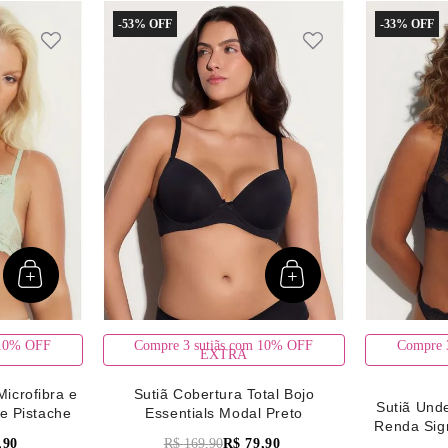
-
53%
-
33%
 10% OFF
Compre 3 sutiãs com 10% OFF
Compre 
EXTRA
Microfibra e
Sutiã Cobertura Total Bojo
Sutiã Unde
e Pistache
Essentials Modal Preto
Renda Sig
,
90
R$
169
,
90
R$
79
,
90