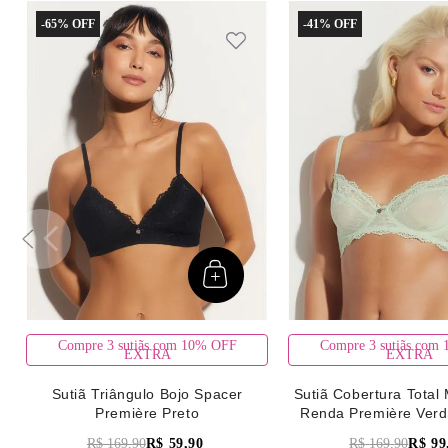
-
65%
-
41%
Compre 3 sutiãs com 10% OFF
Compre 3 sutiãs com
EXTRA
EXTRA
Sutiã Triângulo Bojo Spacer
Sutiã Cobertura Total 
Première Preto
Renda Première Verd
R$
169
,
90
R$
59
,
90
R$
169
,
90
R$
99