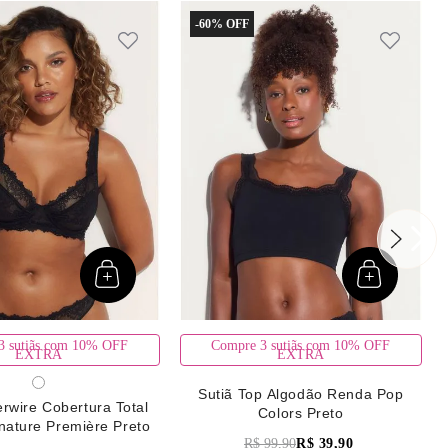
-
60%
3 sutiãs com 10% OFF
Compre 3 sutiãs com 10% OFF
EXTRA
EXTRA
Sutiã Top Algodão Renda Pop
rwire Cobertura Total
Colors Preto
nature Première Preto
R$
99
,
90
R$
39
,
90