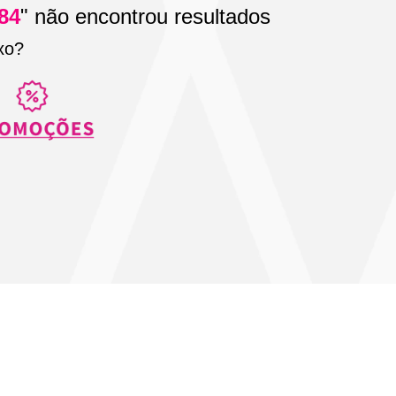
284
" não encontrou resultados
xo?