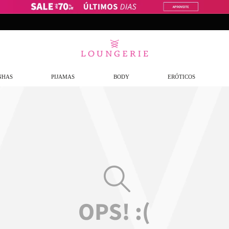
Frete Grátis
a partir de R$299,9
NHAS
PIJAMAS
BODY
ERÓTICOS