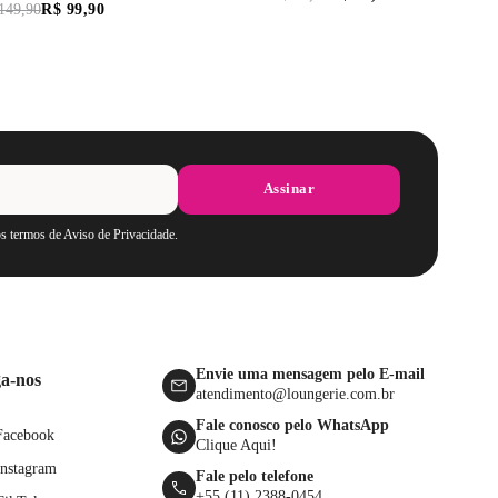
149
,
90
R$
99
,
90
Assinar
os termos de Aviso de Privacidade.
Envie uma mensagem pelo E-mail
ga-nos
atendimento@loungerie.com.br
Fale conosco pelo WhatsApp
Facebook
Clique Aqui!
Instagram
Fale pelo telefone
+55 (11) 2388-0454