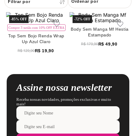
Ordenar por
8
renda
9
sutiã renda
-
85%
-
72%
10
body
Compre 3 sutiãs com 10% OFF EXTRA
Body Sem Manga Mf Hestia
Estampado
Top Sem Bojo Renda Wrap
Up Azul Claro
R$
49
,
90
R$
179
,
90
R$
19
,
90
R$
129
,
90
Assine nossa newsletter
Receba nossas novidades, promoções exclusivas e muito
mais!