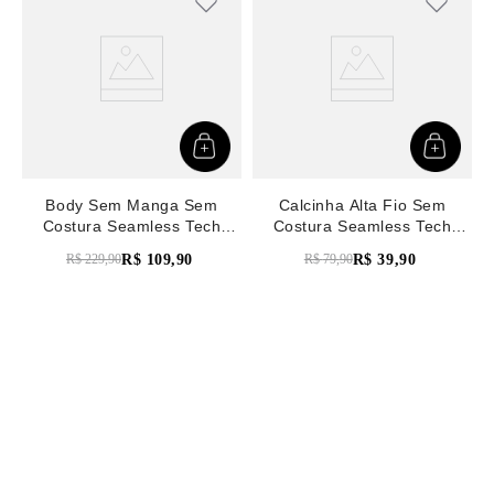
Body Sem Manga Sem
Calcinha Alta Fio Sem
Costura Seamless Tech
Costura Seamless Tech
Rosa Madeira
Macadamia
R$
109
,
90
R$
39
,
90
R$
229
,
90
R$
79
,
90