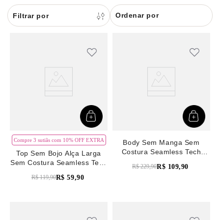
8
renda
Ordenar por
9
sutiã renda
10
body
Compre 3 sutiãs com 10% OFF EXTRA
Body Sem Manga Sem
Costura Seamless Tech
Top Sem Bojo Alça Larga
Preto
Sem Costura Seamless Tech
R$
109
,
90
R$
229
,
90
Rosa Madeira
R$
59
,
90
R$
119
,
90