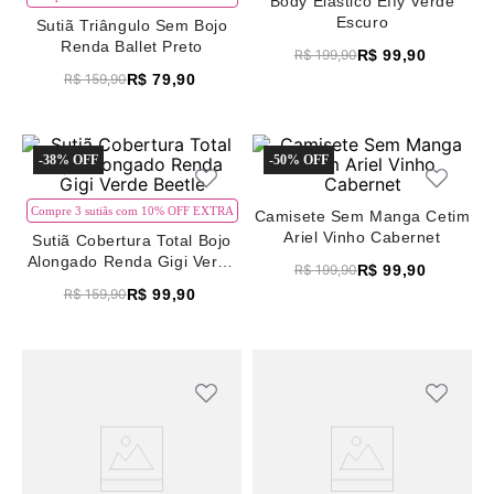
Body Elástico Effy Verde
8
renda
Escuro
Sutiã Triângulo Sem Bojo
Renda Ballet Preto
R$
99
,
90
9
sutiã renda
R$
199
,
90
R$
79
,
90
R$
159
,
90
10
body
-
38%
-
50%
Compre 3 sutiãs com 10% OFF EXTRA
Camisete Sem Manga Cetim
Ariel Vinho Cabernet
Sutiã Cobertura Total Bojo
Alongado Renda Gigi Verde
R$
99
,
90
R$
199
,
90
Beetle
R$
99
,
90
R$
159
,
90