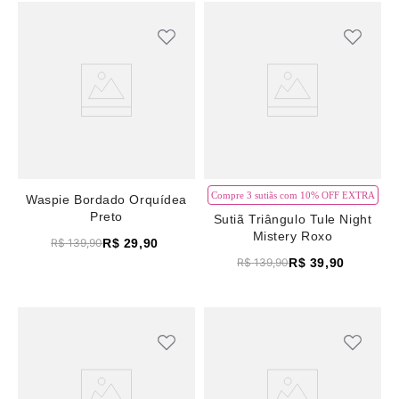
Compre 3 sutiãs com 10% OFF EXTRA
Waspie Bordado Orquídea
Preto
Sutiã Triângulo Tule Night
Mistery Roxo
R$
29
,
90
R$
139
,
90
R$
39
,
90
R$
139
,
90