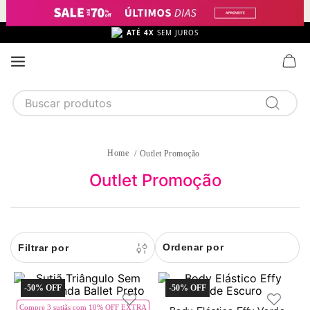
ATÉ 4X
SEM JUROS
Buscar produtos
TERMOS MAIS BUSCADOS
1
calcinha
Outlet Promoção
2
sutiã
Outlet Promoção
3
camisola
4
calcinha algodão
Ordenar por
5
sutiã calcinha
6
algodão
-
50%
-
50%
7
pijama
Compre 3 sutiãs com 10% OFF EXTRA