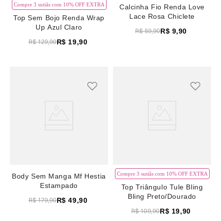
Compre 3 sutiãs com 10% OFF EXTRA
Calcinha Fio Renda Love
Lace Rosa Chiclete
Top Sem Bojo Renda Wrap
Up Azul Claro
R$
9
,
90
R$
59
,
90
R$
19
,
90
R$
129
,
90
Compre 3 sutiãs com 10% OFF EXTRA
Body Sem Manga Mf Hestia
Estampado
Top Triângulo Tule Bling
Bling Preto/Dourado
R$
49
,
90
R$
179
,
90
R$
19
,
90
R$
109
,
90