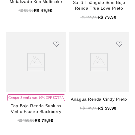
Metalizado Kim Multicolor
Sutiã Triângulo Sem Bojo
Renda True Love Preto
R$
49
,
90
R$
99
,
90
R$
79
,
90
R$
159
,
90
Compre 3 sutiãs com 10% OFF EXTRA
Anágua Renda Cindy Preto
Top Bojo Renda Sunkiss
R$
59
,
90
R$
149
,
90
Vinho Escuro Blackberry
R$
79
,
90
R$
159
,
90