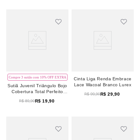
Compre 3 sutiãs com 10% OFF EXTRA
Cinta Liga Renda Embrace
Lace Wacoal Branco Lurex
Sutiã Juvenil Triângulo Bojo
Cobertura Total Perfeito
R$
29
,
90
R$
99
,
90
Quail
R$
19
,
90
R$
89
,
90