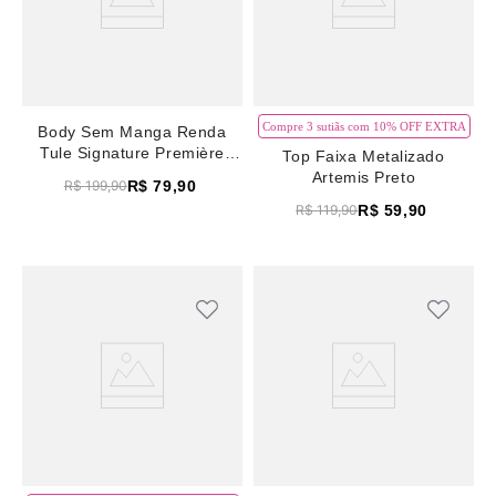
Compre 3 sutiãs com 10% OFF EXTRA
Body Sem Manga Renda
Tule Signature Première
Top Faixa Metalizado
Nude
Artemis Preto
R$
79
,
90
R$
199
,
90
R$
59
,
90
R$
119
,
90