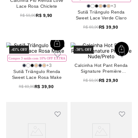
Calcinha Fio Renda Love
8
pijama
+
3
Lace Rosa Chiclete
Sutiã Triângulo Renda
R$
9
,
90
9
R$
sutiã renda
59
,
90
Sweet Lace Verde Claro
10
body
R$
39
,
90
R$
69
,
90
-
43%
-
50%
Compre 3 sutiãs com 10% OFF EXTRA
+
3
Calcinha Hot Pant Renda
Signature Première
Sutiã Triângulo Renda
Nude/Preto
Sweet Lace Rosa Make
R$
29
,
90
R$
59
,
90
R$
39
,
90
R$
69
,
90