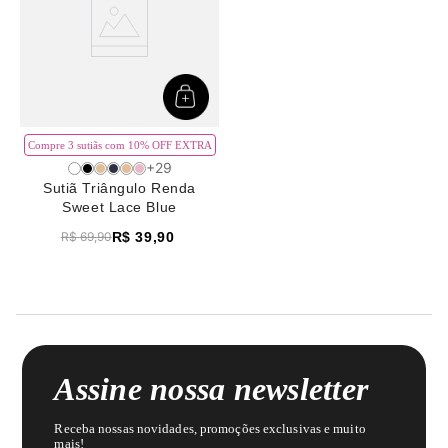
Compre 3 sutiãs com 10% OFF EXTRA
+
29
Sutiã Triângulo Renda
Sweet Lace Blue
R$
39
,
90
R$
69
,
90
Assine nossa newsletter
Receba nossas novidades, promoções exclusivas e muito
mais!