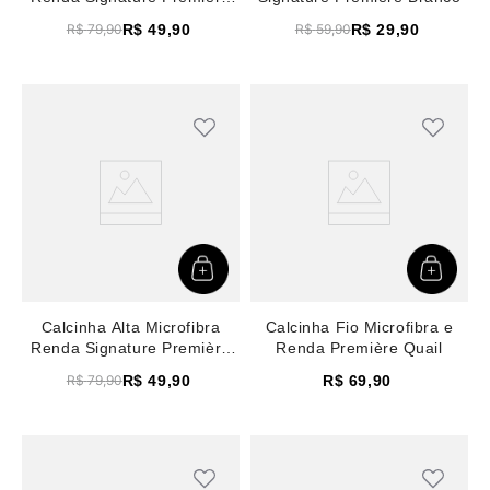
Preto
R$
49
,
90
R$
29
,
90
R$
79
,
90
R$
59
,
90
Calcinha Alta Microfibra
Calcinha Fio Microfibra e
Renda Signature Première
Renda Première Quail
Branco
R$
49
,
90
R$
69
,
90
R$
79
,
90