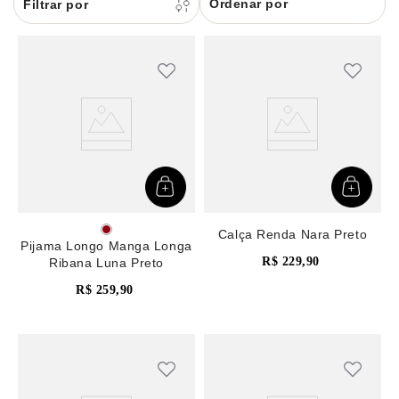
Ordenar por
8
renda
9
sutiã renda
10
body
Calça Renda Nara Preto
Pijama Longo Manga Longa
R$
229
,
90
Ribana Luna Preto
R$
259
,
90