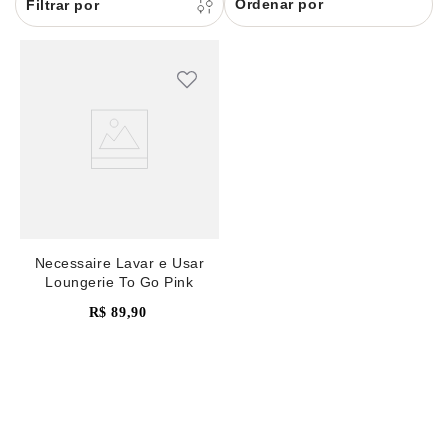
Ordenar por
8
renda
9
sutiã renda
10
body
Necessaire Lavar e Usar
Loungerie To Go Pink
R$
89
,
90