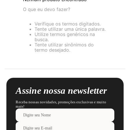
8
pijama
O que eu devo fazer?
9
sutiã renda
Verifique os termos digitados.
10
body
Tente utilizar uma única palavra.
Utilize termos genéricos na
busca.
Tente utilizar sinônimos do
termo desejado.
Assine nossa newsletter
Receba nossas novidades, promoções exclusivas e muito
mais!