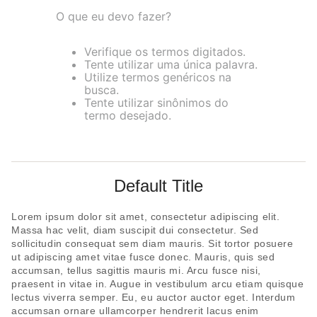
8
pijama
O que eu devo fazer?
9
sutiã renda
Verifique os termos digitados.
10
body
Tente utilizar uma única palavra.
Utilize termos genéricos na
busca.
Tente utilizar sinônimos do
termo desejado.
Default Title
Lorem ipsum dolor sit amet, consectetur adipiscing elit.
Massa hac velit, diam suscipit dui consectetur. Sed
sollicitudin consequat sem diam mauris. Sit tortor posuere
ut adipiscing amet vitae fusce donec. Mauris, quis sed
accumsan, tellus sagittis mauris mi. Arcu fusce nisi,
praesent in vitae in. Augue in vestibulum arcu etiam quisque
lectus viverra semper. Eu, eu auctor auctor eget. Interdum
accumsan ornare ullamcorper hendrerit lacus enim