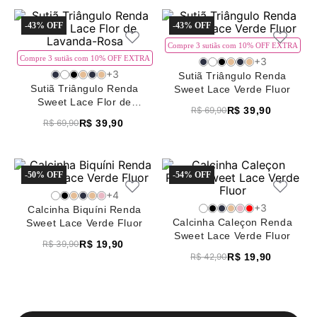
8
renda
-
43%
-
43%
9
sutiã renda
Compre 3 sutiãs com 10% OFF EXTRA
Compre 3 sutiãs com 10% OFF EXTRA
10
body
+
3
+
3
Sutiã Triângulo Renda
Sutiã Triângulo Renda
Sweet Lace Verde Fluor
Sweet Lace Flor de
R$
39
,
90
R$
69
,
90
Lavanda-Rosa
R$
39
,
90
R$
69
,
90
-
50%
-
54%
+
4
+
3
Calcinha Biquíni Renda
Calcinha Caleçon Renda
Sweet Lace Verde Fluor
Sweet Lace Verde Fluor
R$
19
,
90
R$
39
,
90
R$
19
,
90
R$
42
,
90