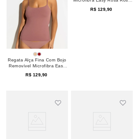
Microfibra Easy Rosa Rose
Brown
R$
129
,
90
Regata Alça Fina Com Bojo
Removível Microfibra Easy
Rosa Rose Brown
R$
129
,
90