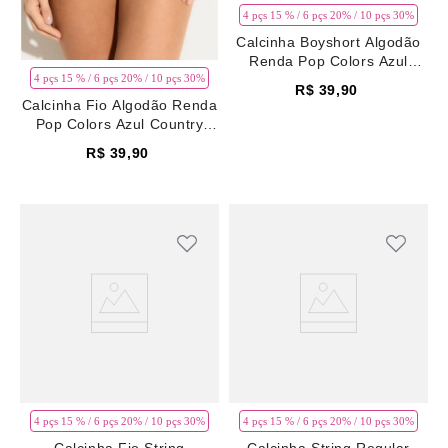
4 pçs 15 % / 6 pçs 20% / 10 pçs 30%
Calcinha Boyshort Algodão
Renda Pop Colors Azul
Country Blue
4 pçs 15 % / 6 pçs 20% / 10 pçs 30%
R$
39
,
90
Calcinha Fio Algodão Renda
Pop Colors Azul Country
Blue
R$
39
,
90
4 pçs 15 % / 6 pçs 20% / 10 pçs 30%
4 pçs 15 % / 6 pçs 20% / 10 pçs 30%
Calcinha Fio String
Calcinha String Regular