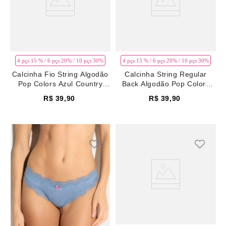
4 pçs 15 % / 6 pçs 20% / 10 pçs 30%
4 pçs 15 % / 6 pçs 20% / 10 pçs 30%
Calcinha Fio String Algodão
Calcinha String Regular
Pop Colors Azul Country
Back Algodão Pop Colors
Blue
Azul Country Blue
R$
39
,
90
R$
39
,
90