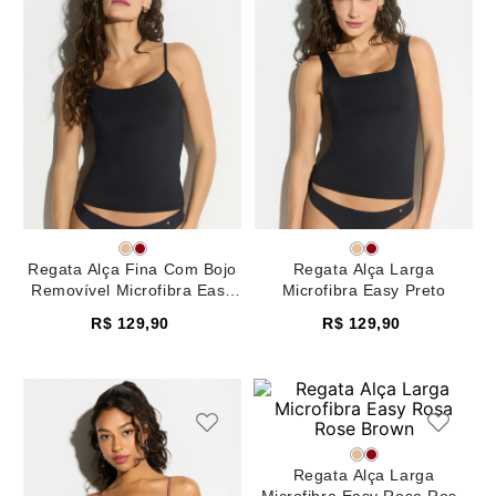
8
renda
9
sutiã renda
10
body
Regata Alça Fina Com Bojo
Regata Alça Larga
Removível Microfibra Easy
Microfibra Easy Preto
Preto
R$
129
,
90
R$
129
,
90
Regata Alça Larga