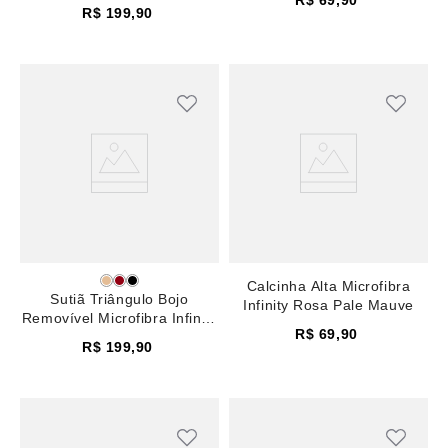
R$
69
,
90
Azul Country Blue
R$
199
,
90
Calcinha Alta Microfibra
Sutiã Triângulo Bojo
Infinity Rosa Pale Mauve
Removível Microfibra Infinity
R$
69
,
90
Rosa Pale Mauve
R$
199
,
90