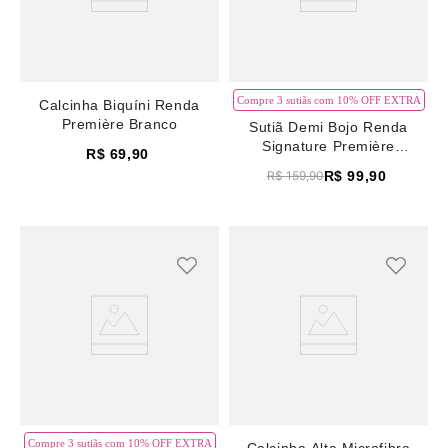
Compre 3 sutiãs com 10% OFF EXTRA
Calcinha Biquíni Renda
Première Branco
Sutiã Demi Bojo Renda
Signature Première
R$
69
,
90
Nude/Preto
R$
99
,
90
R$
159
,
90
Compre 3 sutiãs com 10% OFF EXTRA