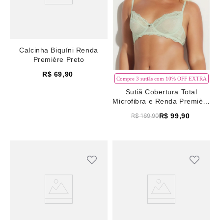
Calcinha Biquíni Renda
Première Preto
R$
69
,
90
Compre 3 sutiãs com 10% OFF EXTRA
Sutiã Cobertura Total
Microfibra e Renda Première
Verde Pistache
R$
99
,
90
R$
169
,
90