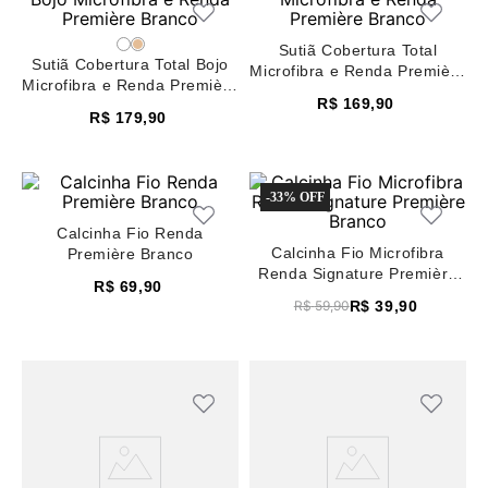
8
renda
Sutiã Cobertura Total
9
sutiã renda
Sutiã Cobertura Total Bojo
Microfibra e Renda Première
Microfibra e Renda Première
Branco
10
body
R$
169
,
90
Branco
R$
179
,
90
-
33%
Calcinha Fio Renda
Calcinha Fio Microfibra
Première Branco
Renda Signature Première
R$
69
,
90
Branco
R$
39
,
90
R$
59
,
90