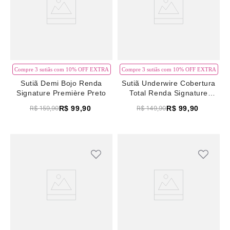
Compre 3 sutiãs com 10% OFF EXTRA
Compre 3 sutiãs com 10% OFF EXTRA
Sutiã Demi Bojo Renda
Sutiã Underwire Cobertura
Signature Première Preto
Total Renda Signature
Première Preto
R$
99
,
90
R$
99
,
90
R$
159
,
90
R$
149
,
90