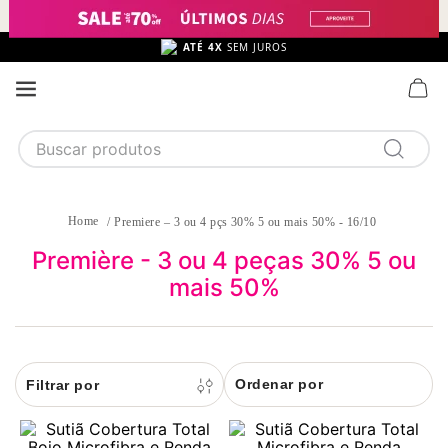
ATÉ 4X
SEM JUROS
Buscar produtos
TERMOS MAIS BUSCADOS
1
calcinha
Premiere – 3 ou 4 pçs 30% 5 ou mais 50% - 16/10
2
sutiã
Première - 3 ou 4 peças 30% 5 ou
mais 50%
3
camisola
4
calcinha algodão
5
sutiã calcinha
Ordenar por
6
algodão
7
pijama