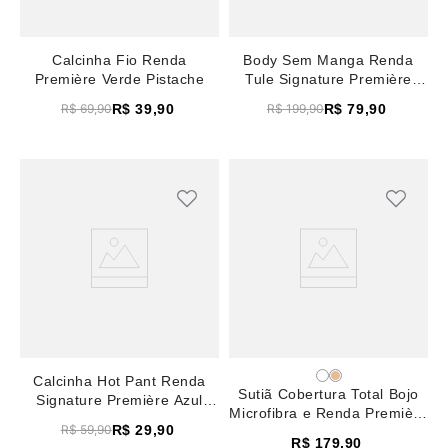
Calcinha Fio Renda
Body Sem Manga Renda
Première Verde Pistache
Tule Signature Première
Nude
R$
39
,
90
R$
79
,
90
R$
69
,
90
R$
199
,
90
Calcinha Hot Pant Renda
Sutiã Cobertura Total Bojo
Signature Première Azul
Microfibra e Renda Première
Petroleo
R$
29
,
90
R$
59
,
90
Marinho
R$
179
,
90