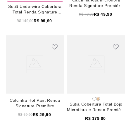
Calcinha Alta Microfibra
Renda Signature Première
Sutiã Underwire Cobertura
Nude/Preto
Total Renda Signature
R$
49
,
90
R$
79
,
90
Première Nude/Preto
R$
99
,
90
R$
149
,
90
Calcinha Hot Pant Renda
Sutiã Cobertura Total Bojo
Signature Première
Microfibra e Renda Première
Nude/Preto
R$
29
,
90
R$
59
,
90
Preto
R$
179
,
90