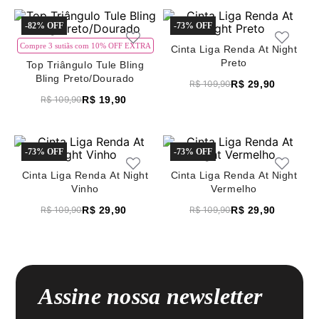
8
renda
-
82%
-
73%
9
sutiã renda
Compre 3 sutiãs com 10% OFF EXTRA
Cinta Liga Renda At Night
10
body
Preto
Top Triângulo Tule Bling
Bling Preto/Dourado
R$
29
,
90
R$
109
,
90
R$
19
,
90
R$
109
,
90
-
73%
-
73%
Cinta Liga Renda At Night
Cinta Liga Renda At Night
Vinho
Vermelho
R$
29
,
90
R$
29
,
90
R$
109
,
90
R$
109
,
90
Assine nossa newsletter