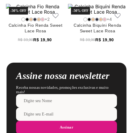
8
pijama
-
50%
-
50%
9
sutiã renda
+
2
+
4
Calcinha Fio Renda Sweet
10
body
Calcinha Biquíni Renda
Lace Rosa
Sweet Lace Rosa
R$
19
,
90
R$
19
,
90
R$
39
,
90
R$
39
,
90
Assine nossa newsletter
Receba nossas novidades, promoções exclusivas e muito
mais!
Assinar