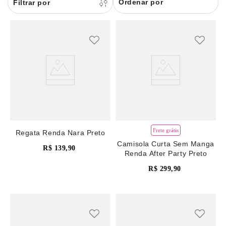
Ordenar por
8
pijama
9
sutiã renda
10
body
Frete grátis
Regata Renda Nara Preto
Camisola Curta Sem Manga
R$
139
,
90
Renda After Party Preto
R$
299
,
90