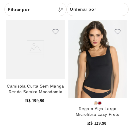
8
renda
Ordenar por
9
sutiã renda
10
body
Camisola Curta Sem Manga
Renda Samira Macadamia
R$
199
,
90
Regata Alça Larga
Microfibra Easy Preto
R$
129
,
90