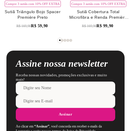
Compre 3 sutiãs com 10% OFF EXTRA
Compre 3 sutiãs com 10% OFF EXTRA
Sutiã Triângulo Bojo Spacer
Sutiã Cobertura Total
Première Preto
Microfibra e Renda Première
Verde Pistache
R$
59
,
90
R$
99
,
90
R$
169
,
90
R$
169
,
90
Assine nossa newsletter
Receba nossas novidades, promoções exclusivas e muito
mais!
Assinar
Ao clicar em
“Assinar”
, você concorda em receber e-mails da
Loungerie e aceita nossos termos de Aviso de Privacidade.