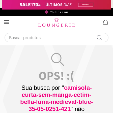
299,90*
4%OFF
no pix
Buscar produtos
TERMOS MAIS BUSCADOS
1
calcinha
2
sutiã
3
camisola
4
calcinha algodão
Sua busca por "
camisola-
5
sutiã calcinha
curta-sem-manga-cetim-
6
algodão
bella-luna-medieval-blue-
35-05-0251-421
" não
7
renda