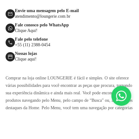
Envie uma mensagem pelo E-mail
atendimento@loungerie.com.br
Fale conosco pelo WhatsApp
Clique Aqui!
Fale pelo telefone
+55 (11) 2388-0454
Nossas lojas
Clique aqui!
Comprar na loja online LOUNGERIE é fácil e simples. O site oferece
várias possibilidades para você encontrar as peças que procura, tornando
sua experiência dinâmica e ainda mais real. Você pode encontrar os
produtos navegando pelo Menu, pelo campo de “Busca” ou, ainda, pelos
destaques da Home. Pelo Menu, você tem uma navegação por categorias
ou pelas últimas novidades do site. Pela “Busca” é possível fazer uma
pesquisa direta e encontrar várias sugestões de acordo com o termo
escolhido.