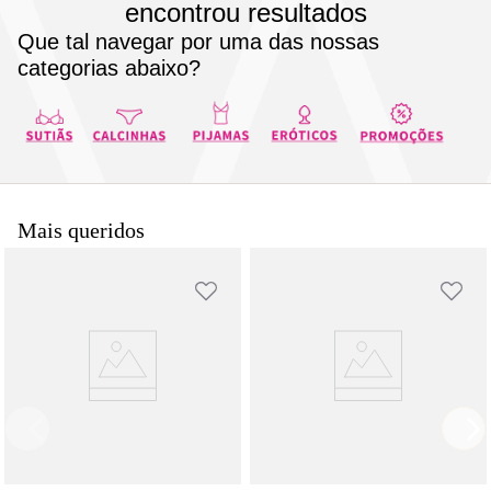
encontrou resultados
8
pijama
Que tal navegar por uma das nossas
9
sutiã renda
categorias abaixo?
10
body
Mais queridos