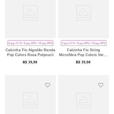
4 pçs 15 % / 6 pçs 20% / 10 pçs 30%
4 pçs 15 % / 6 pçs 20% / 10 pçs 30%
Calcinha Fio Algodão Renda
Calcinha Fio String
Pop Colors Rosa Potpourri
Microfibra Pop Colors Verde
Ponderosa Pine
R$
39
,
90
R$
39
,
90