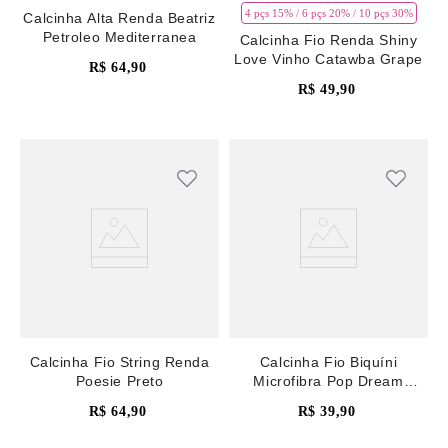
4 pçs 15% / 6 pçs 20% / 10 pçs 30%
Calcinha Alta Renda Beatriz
Petroleo Mediterranea
Calcinha Fio Renda Shiny
Love Vinho Catawba Grape
R$
64
,
90
R$
49
,
90
Calcinha Fio String Renda
Calcinha Fio Biquíni
Poesie Preto
Microfibra Pop Dream
Petroleo Mediterranea
R$
64
,
90
R$
39
,
90