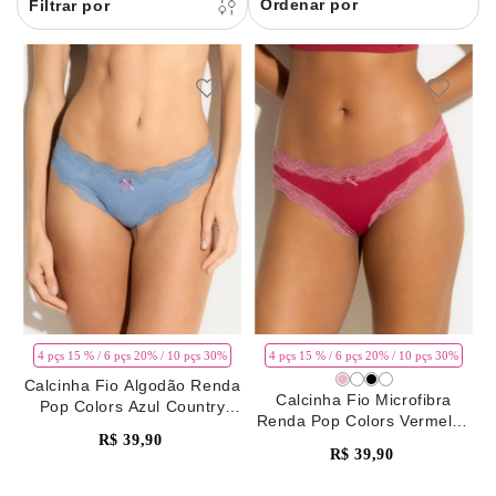
Ordenar por
8
renda
9
sutiã renda
10
body
4 pçs 15 % / 6 pçs 20% / 10 pçs 30%
4 pçs 15 % / 6 pçs 20% / 10 pçs 30%
Calcinha Fio Algodão Renda
Calcinha Fio Microfibra
Pop Colors Azul Country
Renda Pop Colors Vermelho
Blue
R$
39
,
90
Rhubarb
R$
39
,
90