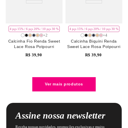
4 pçs 15% / 6 pçs 20% / 10 pçs 30 %
4 pçs 15% / 6 pçs 20% / 10 pçs 30 %
+
2
+
4
Calcinha Fio Renda Sweet
Calcinha Biquíni Renda
Lace Rosa Potpourri
Sweet Lace Rosa Potpourri
R$
39
,
90
R$
39
,
90
Assine nossa newsletter
Receba nossas novidades, promoções exclusivas e muito