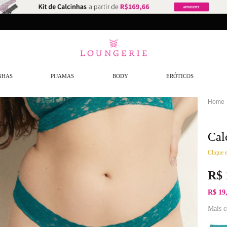
NHAS
PIJAMAS
BODY
ERÓTICOS
Cal
Clique e
R$
R$ 19
Mais c