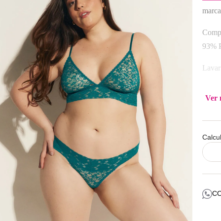
marca
Compo
93% P
Lavar
Ver 
Calcu
C