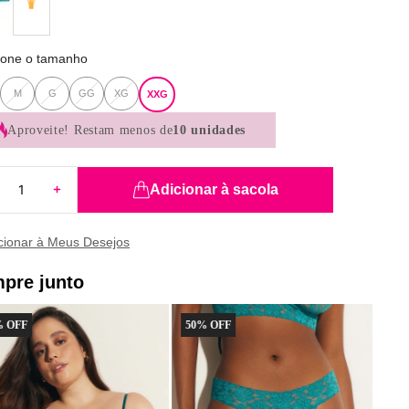
ione o tamanho
M
G
GG
XG
XXG
Aproveite!
Restam menos de
10 unidades
Adicionar à sacola
pre junto
 OFF
50
% OFF