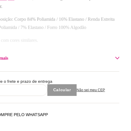
Selecione o tamanho
Selecione o tamanho
r.
M
XXG
sição: Corpo 84% Poliamida / 16% Elastano / Renda Estreita
Adicionar à sacola
Adicionar à sacola
oliamida / 7% Elastano / Forro 100% Algodão
 com cores similares.
mais
le o frete e prazo de entrega
Não sei meu CEP
OMPRE PELO WHATSAPP