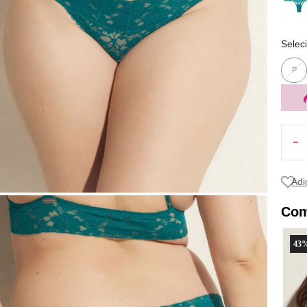
Selec
P
Com
43
%