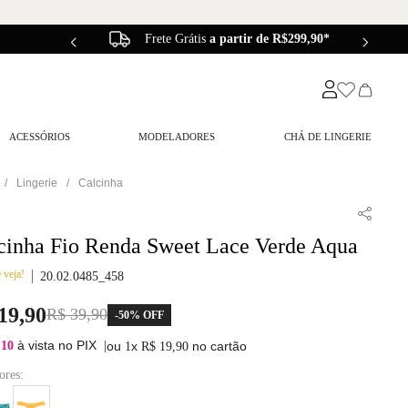
Frete Grátis
a partir de R$299,90*
ACESSÓRIOS
MODELADORES
CHÁ DE LINGERIE
Lingerie
Calcinha
cinha Fio Renda Sweet Lace Verde Aqua
 veja!
20.02.0485_458
19
,
90
R$
39
,
90
-
50%
OFF
à vista no PIX
,10
|
ou
x
no cartão
1
R$
19
,
90
ores: