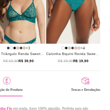
+
3
+
4
ã Triângulo Renda Sweet
Calcinha Biquíni Renda Sweet
 Verde Aqua
Lace Verde Aqua
R$ 69,90
R$ 39,90
R$ 39,90
R$ 19,90
ição do Produto
Trocas e Devoluções
inha
Fio
em renda, forro 100% algodão. Perfeita para não