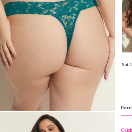
Suti
Lace
Descr
Calc