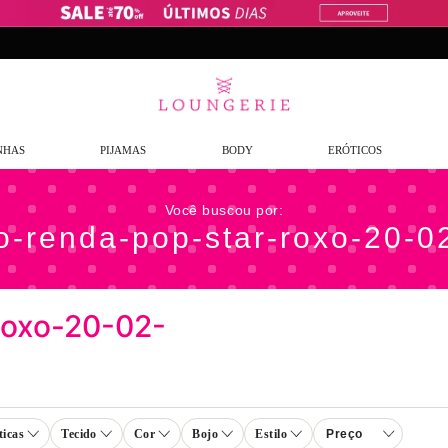
Frete G
NHAS
PIJAMAS
BODY
ERÓTICOS
io-renda-pop-star-roxo-20-
roxo-20-02-
ticas
Tecido
Cor
Bojo
Estilo
Preço