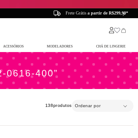
rátis
a partir de R$299,90*
Entrega em até
48 
ACESSÓRIOS
MODELADORES
CHÁ DE LINGERIE
02-0616-400
138
produtos
Ordenar por