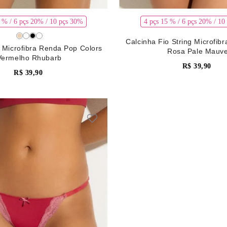
5 % / 6 pçs 20% / 10 pçs 30%
4 pçs 15 % / 6 pçs 20% / 10
Calcinha Fio String Microfib
o Microfibra Renda Pop Colors
Rosa Pale Mauv
Vermelho Rhubarb
R$
39
,
90
R$
39
,
90