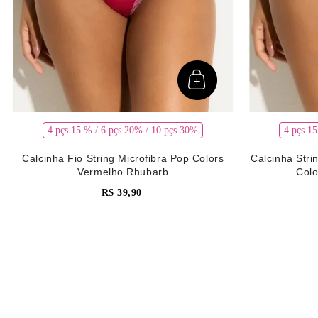
4 pçs 15 % / 6 pçs 20% / 10 pçs 30%
4 pçs 1
Calcinha Fio String Microfibra Pop Colors
Calcinha Stri
Vermelho Rhubarb
Col
R$
39
,
90