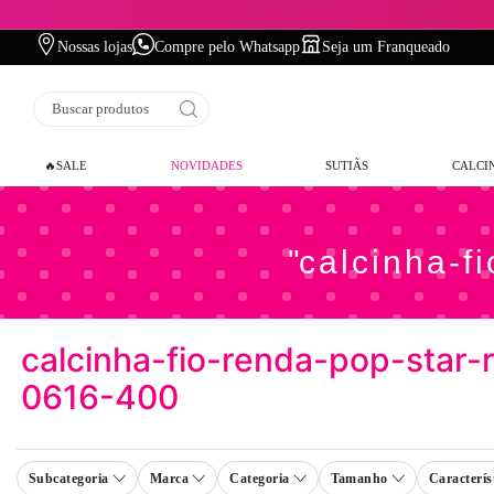
Nossas lojas
Compre pelo Whatsapp
Seja um Franqueado
Buscar produtos
🔥SALE
NOVIDADES
SUTIÃS
CALCI
calcinha-f
calcinha-fio-renda-pop-star-
0616-400
Subcategoria
Marca
Categoria
Tamanho
Caracterís