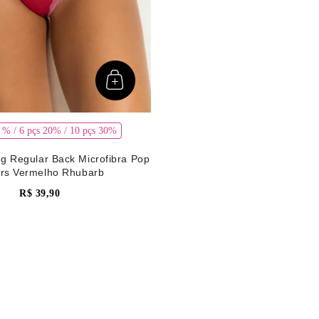
5 % / 6 pçs 20% / 10 pçs 30%
ng Regular Back Microfibra Pop
ors Vermelho Rhubarb
R$
39
,
90