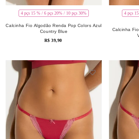
4 pçs 15 % / 6 pçs 20% / 10 pçs 30%
4 pçs 1
Calcinha Fio Algodão Renda Pop Colors Azul
Calcinha Fi
Country Blue
R$
39
,
90