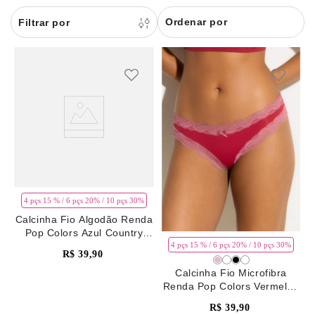
8
pijama
Ordenar por
9
sutiã renda
10
body
4 pçs 15 % / 6 pçs 20% / 10 pçs 30%
Calcinha Fio Algodão Renda
Pop Colors Azul Country
Blue
4 pçs 15 % / 6 pçs 20% / 10 pçs 30%
R$
39
,
90
Calcinha Fio Microfibra
Renda Pop Colors Vermelho
Rhubarb
R$
39
,
90