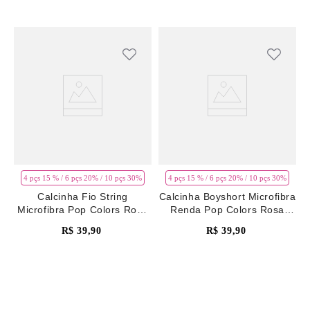
4 pçs 15 % / 6 pçs 20% / 10 pçs 30%
4 pçs 15 % / 6 pçs 20% / 10 pçs 30%
Calcinha Fio String
Calcinha Boyshort Microfibra
Microfibra Pop Colors Rosa
Renda Pop Colors Rosa
Pale Mauve
Pale Mauve
R$
39
,
90
R$
39
,
90