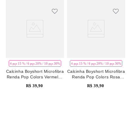
4 pçs 15 % / 6 pçs 20% / 10 pçs 30%
4 pçs 15 % / 6 pçs 20% / 10 pçs 30%
Calcinha Boyshort Microfibra
Calcinha Boyshort Microfibra
Renda Pop Colors Vermelho
Renda Pop Colors Rosa
Rhubarb
Pale Mauve
R$
39
,
90
R$
39
,
90