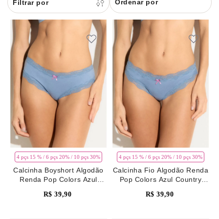
Ordenar por
8
renda
9
sutiã renda
10
body
4 pçs 15 % / 6 pçs 20% / 10 pçs 30%
4 pçs 15 % / 6 pçs 20% / 10 pçs 30%
Calcinha Boyshort Algodão
Calcinha Fio Algodão Renda
Renda Pop Colors Azul
Pop Colors Azul Country
Country Blue
Blue
R$
39
,
90
R$
39
,
90