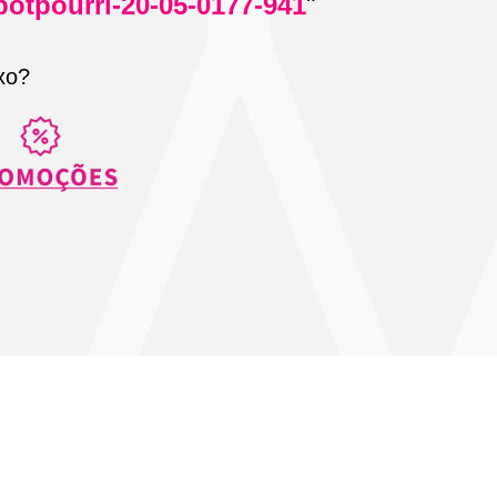
potpourri-20-05-0177-941
"
xo?