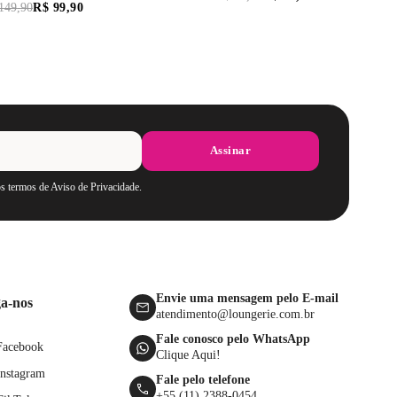
149
,
90
R$
99
,
90
Assinar
os termos de Aviso de Privacidade.
Envie uma mensagem pelo E-mail
ga-nos
atendimento@loungerie.com.br
Fale conosco pelo WhatsApp
Facebook
Clique Aqui!
Instagram
Fale pelo telefone
+55 (11) 2388-0454