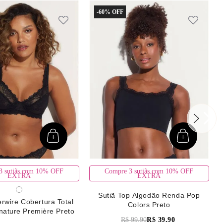
-
60%
3 sutiãs com 10% OFF
Compre 3 sutiãs com 10% OFF
EXTRA
EXTRA
Sutiã Top Algodão Renda Pop
rwire Cobertura Total
Colors Preto
nature Première Preto
R$
99
,
90
R$
39
,
90