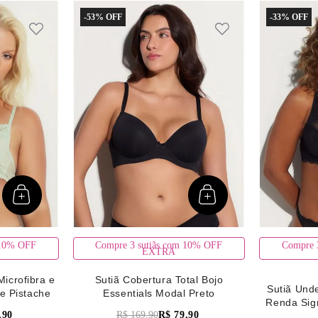
-
53%
-
33%
 10% OFF
Compre 3 sutiãs com 10% OFF
Compre 
EXTRA
Microfibra e
Sutiã Cobertura Total Bojo
Sutiã Unde
e Pistache
Essentials Modal Preto
Renda Sig
,
90
R$
169
,
90
R$
79
,
90