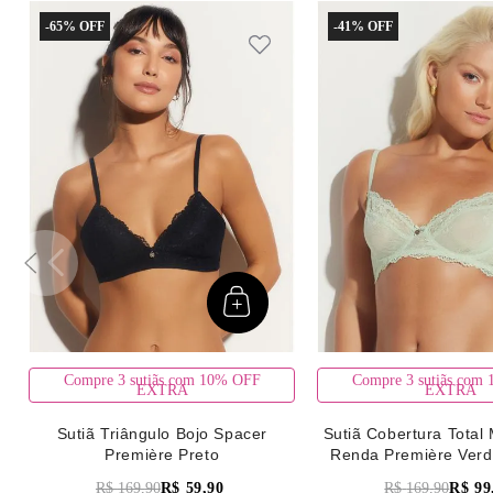
-
65%
-
41%
Compre 3 sutiãs com 10% OFF
Compre 3 sutiãs com
EXTRA
EXTRA
Sutiã Triângulo Bojo Spacer
Sutiã Cobertura Total 
Première Preto
Renda Première Verd
R$
169
,
90
R$
59
,
90
R$
169
,
90
R$
99