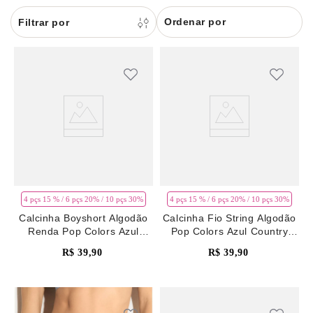
8
renda
Ordenar por
9
sutiã renda
10
body
4 pçs 15 % / 6 pçs 20% / 10 pçs 30%
4 pçs 15 % / 6 pçs 20% / 10 pçs 30%
Calcinha Boyshort Algodão
Calcinha Fio String Algodão
Renda Pop Colors Azul
Pop Colors Azul Country
Country Blue
Blue
R$
39
,
90
R$
39
,
90