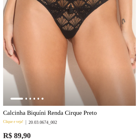
8
renda
9
sutiã renda
10
body
Calcinha Biquíni Renda Cirque Preto
Clique e veja!
20.03.0674_002
R$
89
,
90