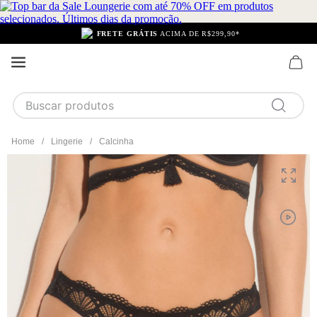
FRETE GRÁTIS
ACIMA DE R$299,90*
Buscar produtos
TERMOS MAIS BUSCADOS
Lingerie
Calcinha
1
calcinha
2
sutiã
3
camisola
4
calcinha algodão
5
sutiã calcinha
6
algodão
7
pijama