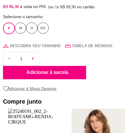
à vista no PIX
R$ 86,30
|
ou
x
no cartão
1
R$
89
,
90
Selecione o tamanho
M
G
GG
P
DESCUBRA SEU TAMANHO
TABELA DE MEDIDAS
Adicionar à sacola
Compre junto