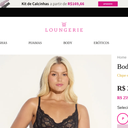
NHAS
PIJAMAS
BODY
ERÓTICOS
Bod
Clique e
R$
R$ 25
Selec
P