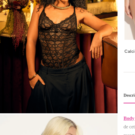
Calc
Pret
Descr
Body
de ce
P