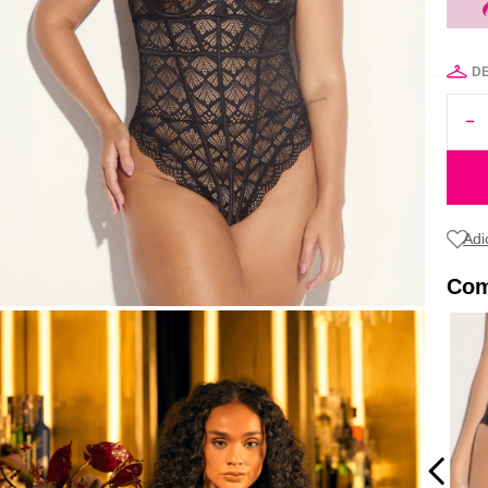
D
Com