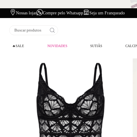
Nossas lojas
Compre pelo Whatsapp
Seja um Franqueado
Buscar produtos
🔥SALE
NOVIDADES
SUTIÃS
CALCI