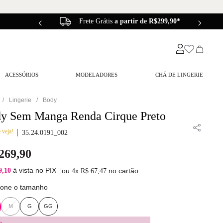
Frete Grátis
a partir de R$299,90*
ACESSÓRIOS
MODELADORES
CHÁ DE LINGERIE
Lingerie
Body
y Sem Manga Renda Cirque Preto
 veja!
35.24.0191_002
269
,
90
à vista no PIX
9,10
|
ou
x
no cartão
4
R$
67
,
47
ione o tamanho
M
G
GG