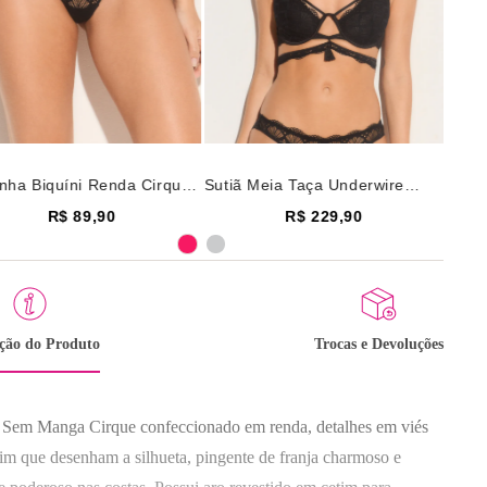
inha Biquíni Renda Cirque
Sutiã Meia Taça Underwire
o
Renda Cirque Preto
R$ 89,90
R$ 229,90
ição do Produto
Trocas e Devoluções
Selecione o tamanho
40
42
44
46
48
Sem Manga Cirque confeccionado em renda, detalhes em viés
Selecione o tamanho
Selecione a taça
tim que desenham a silhueta, pingente de franja charmoso e
M
G
GG
A
C