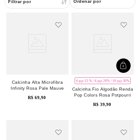
Ordenar por
8
renda
9
sutiã renda
10
body
4 pçs 15 % / 6 pçs 20% / 10 pçs 30%
Calcinha Alta Microfibra
Infinity Rosa Pale Mauve
Calcinha Fio Algodão Renda
Pop Colors Rosa Potpourri
R$
69
,
90
R$
39
,
90