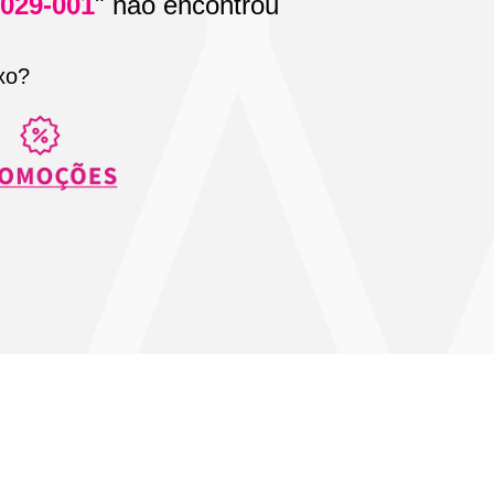
0029-001
" não encontrou
xo?