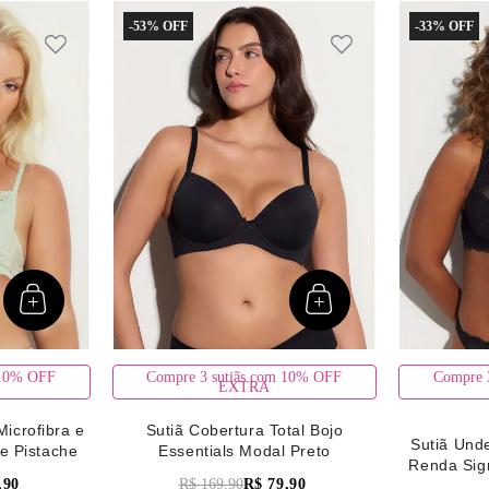
-
53%
-
33%
 10% OFF
Compre 3 sutiãs com 10% OFF
Compre 
EXTRA
Microfibra e
Sutiã Cobertura Total Bojo
Sutiã Unde
e Pistache
Essentials Modal Preto
Renda Sig
,
90
R$
169
,
90
R$
79
,
90