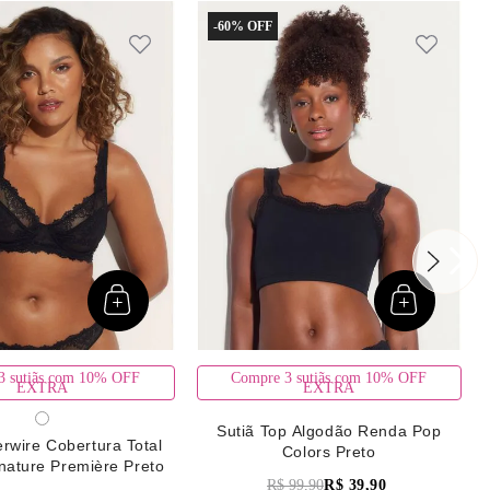
-
60%
3 sutiãs com 10% OFF
Compre 3 sutiãs com 10% OFF
EXTRA
EXTRA
Sutiã Top Algodão Renda Pop
rwire Cobertura Total
Colors Preto
nature Première Preto
R$
99
,
90
R$
39
,
90