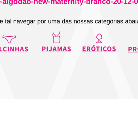
a-algodao-new-maternity-branco-20-12-
e tal navegar por uma das nossas categorias abai