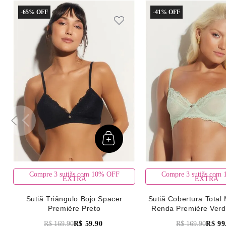
-
65%
-
41%
Compre 3 sutiãs com 10% OFF
Compre 3 sutiãs com
EXTRA
EXTRA
Sutiã Triângulo Bojo Spacer
Sutiã Cobertura Total 
Première Preto
Renda Première Verd
R$
169
,
90
R$
59
,
90
R$
169
,
90
R$
99