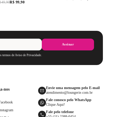
149
,
90
R$
99
,
90
Assinar
os termos de Aviso de Privacidade.
Envie uma mensagem pelo E-mail
ga-nos
atendimento@loungerie.com.br
Fale conosco pelo WhatsApp
Facebook
Clique Aqui!
Instagram
Fale pelo telefone
+55 (11) 2388-0454