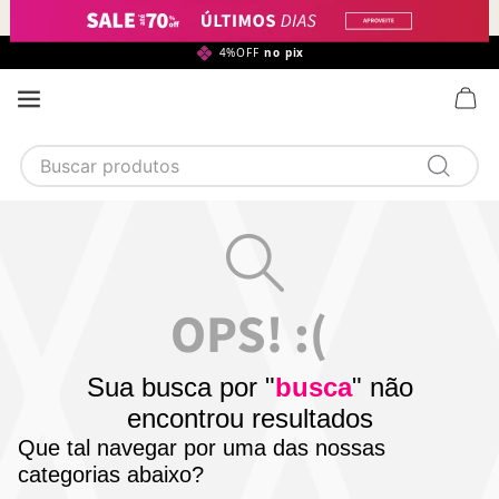
99,90*
4%OFF
no pix
Buscar produtos
TERMOS MAIS BUSCADOS
1
calcinha
2
sutiã
3
camisola
4
calcinha algodão
Sua busca por "
busca
" não
5
sutiã calcinha
encontrou resultados
6
algodão
Que tal navegar por uma das nossas
categorias abaixo?
7
renda