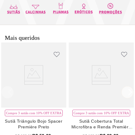
8
pijama
9
sutiã renda
10
body
Mais queridos
Compre 3 sutiãs com 10% OFF EXTRA
Compre 3 sutiãs com 10% OFF EXTRA
Sutiã Triângulo Bojo Spacer
Sutiã Cobertura Total
Première Preto
Microfibra e Renda Première
Verde Pistache