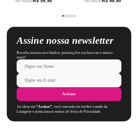
R$
59
,
90
R$
99
,
90
R$
169
,
90
R$
169
,
90
Assine nossa newsletter
Receba nossas novidades, promoções exclusivas e muito
mais!
Assinar
Ao clicar em
“Assinar”
, você concorda em receber e-mails da
Loungerie e aceita nossos termos de Aviso de Privacidade.