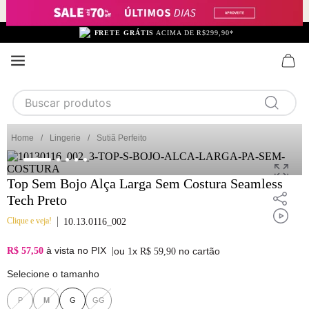
FRETE GRÁTIS
ACIMA DE R$299,90*
Buscar produtos
TERMOS MAIS BUSCADOS
Lingerie
Sutiã Perfeito
1
calcinha
2
sutiã
Top Sem Bojo Alça Larga Sem Costura Seamless
Tech Preto
3
camisola
Clique e veja!
10.13.0116_002
4
calcinha algodão
5
sutiã calcinha
à vista no PIX
R$ 57,50
|
ou
x
no cartão
1
R$
59
,
90
6
algodão
Selecione o tamanho
7
pijama
P
M
G
GG