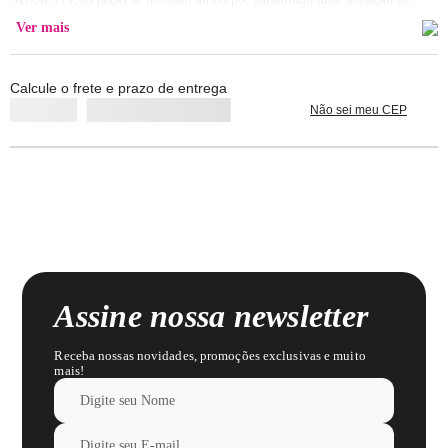
segunda pele.
Ver mais
Composição: Poliamida 96% / Elastano 4%
Calcule o frete e prazo de entrega
Lavar com cores similares.
Não sei meu CEP
Assine nossa newsletter
Receba nossas novidades, promoções exclusivas e muito
mais!