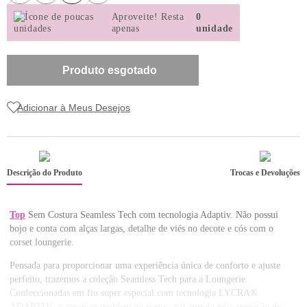
8
renda
Aproveite!
Resta
0
apenas
unidade
9
sutiã renda
10
body
Produto esgotado
Descrição do Produto
Trocas e Devoluções
Top
Sem Costura Seamless Tech com tecnologia Adaptiv. Não possui
bojo e conta com alças largas, detalhe de viés no decote e cós com o
corset loungerie.
Pensada para proporcionar uma experiência única de conforto e ajuste
perfeito, trazemos a coleção Seamless Tech para a Loungerie.
Confeccionadas em fio super especial com tecnologia LYCRA®
ADAPTIV, as peças se moldam ao corpo, garantindo uma sensação de