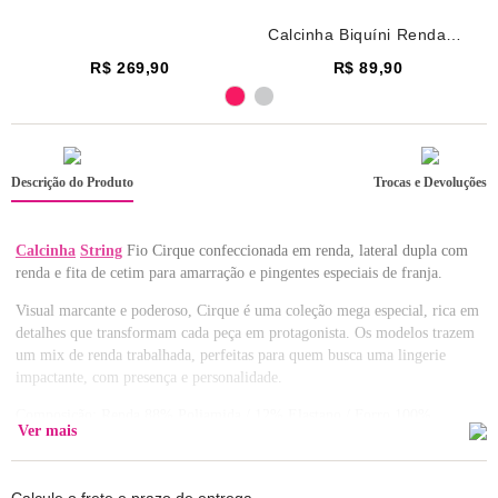
Calcinha Biquíni Renda
Cirque Preto
R$ 269,90
R$ 89,90
Descrição do Produto
Trocas e Devoluções
Calcinha
String
Fio Cirque confeccionada em renda, lateral dupla com
renda e fita de cetim para amarração e pingentes especiais de franja.
Visual marcante e poderoso, Cirque é uma coleção mega especial, rica em
detalhes que transformam cada peça em protagonista. Os modelos trazem
um mix de renda trabalhada, perfeitas para quem busca uma lingerie
impactante, com presença e personalidade.
Composição: Renda 88% Poliamida / 12% Elastano / Forro 100%
Ver mais
Algodão
Lavar com cores similares.