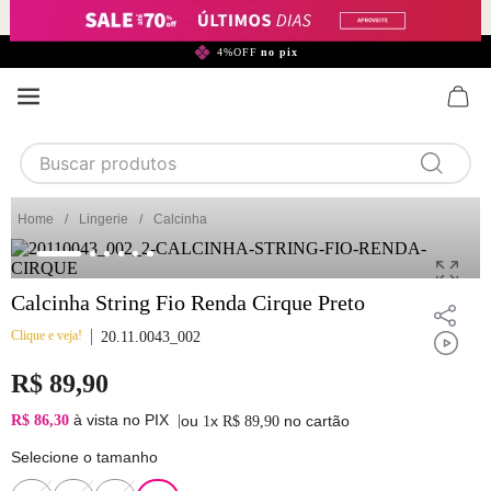
299,90*
4%OFF
no pix
Buscar produtos
TERMOS MAIS BUSCADOS
Lingerie
Calcinha
1
calcinha
2
sutiã
Calcinha String Fio Renda Cirque Preto
3
camisola
Clique e veja!
20.11.0043_002
4
calcinha algodão
R$
89
,
90
5
sutiã calcinha
à vista no PIX
R$ 86,30
|
ou
x
no cartão
1
R$
89
,
90
6
algodão
Selecione o tamanho
7
pijama