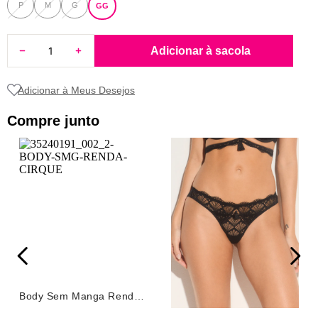
P
M
G
GG
8
renda
9
sutiã renda
Adicionar à sacola
10
body
Compre junto
Body Sem Manga Renda
Cirque Preto