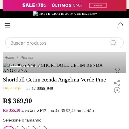
FRETE GRÁTIS
ACIMA DE R$299,90*
Buscar produtos
TERMOS MAIS BUSCADOS
Pijamas
1
calcinha
2
sutiã
Shortdoll Cetim Renda Angelina Verde Pine
3
camisola
Clique e veja!
35.17.0066_949
4
calcinha algodão
R$
369
,
90
5
sutiã calcinha
à vista no PIX
R$ 355,10
|
ou
x
no cartão
4
R$
92
,
47
6
algodão
Selecione o tamanho
7
pijama