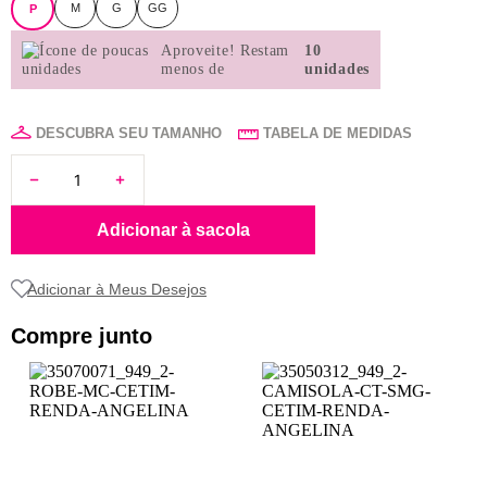
M
G
GG
P
8
renda
Aproveite!
Restam
10
9
sutiã renda
menos de
unidades
10
body
DESCUBRA SEU TAMANHO
TABELA DE MEDIDAS
Adicionar à sacola
Compre junto