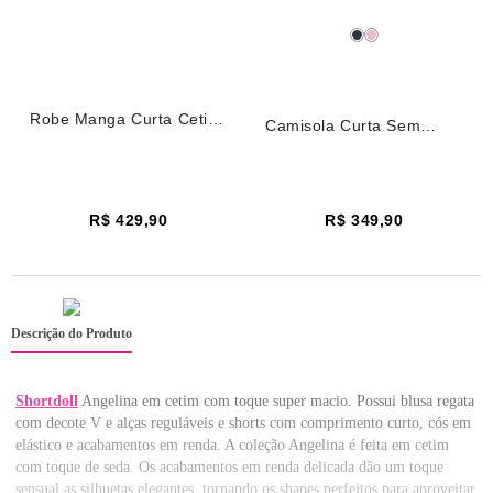
Robe Manga Curta Cetim
Camisola Curta Sem
Renda Angelina Verde
Manga Cetim Renda
Pine
Angelina Verde Pine
R$ 429,90
R$ 349,90
Descrição do Produto
Shortdoll
Angelina em cetim com toque super macio. Possui blusa regata
com decote V e alças reguláveis e shorts com comprimento curto, cós em
elástico e acabamentos em renda. A coleção Angelina é feita em cetim
com toque de seda. Os acabamentos em renda delicada dão um toque
sensual as silhuetas elegantes, tornando os shapes perfeitos para aproveitar