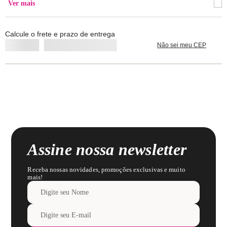
Ver mais
• Renda exclusiva ultra macia com leve brilho: beleza e conforto
garantido;
• Linha reformulada ainda mais irresistível!
Calcule o frete e prazo de entrega
Composição: Corpo 86% Poliamida / 14% Elastano / Recorte Inferior
Não sei meu CEP
98% Poliamida / 2% Elastano / Forro do Bojo 65% Poliéster / 35%
Algodão / Forro Frente 100% Poliamida
Lavar com cores similares.
Assine nossa newsletter
Receba nossas novidades, promoções exclusivas e muito
mais!