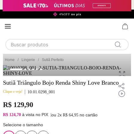
299,90*
4%OFF
no pix
Buscar produtos
TERMOS MAIS BUSCADOS
Lingerie
Sutiã Perfeito
1
calcinha
2
sutiã
Sutiã Triângulo Bojo Renda Shiny Love Branco
3
camisola
Clique e veja!
10.01.0298_001
4
calcinha algodão
R$
129
,
90
5
sutiã calcinha
à vista no PIX
R$ 124,70
|
ou
x
no cartão
2
R$
64
,
95
6
algodão
Selecione o tamanho
7
renda