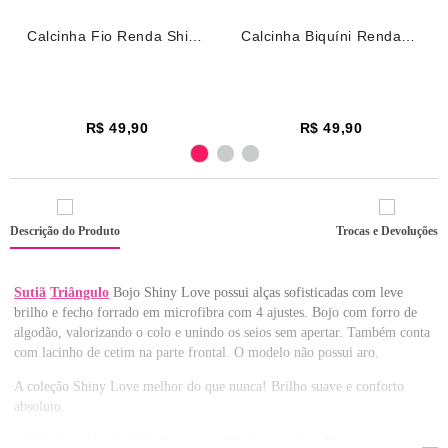
Calcinha Fio Renda Shiny
Calcinha Biquíni Renda
Love Branco
Shiny Love Branco
R$ 49,90
R$ 49,90
Descrição do Produto
Trocas e Devoluções
Sutiã
Triângulo
Bojo Shiny Love possui alças sofisticadas com leve
brilho e fecho forrado em microfibra com 4 ajustes. Bojo com forro de
algodão, valorizando o colo e unindo os seios sem apertar. Também conta
com lacinho de cetim na parte frontal. O modelo não possui aro.
A coleção Shiny Love melhor do que nunca! Brilho suave e conforto
absoluto.
• Modelagens best sellers para te acompanhar no dia a dia;