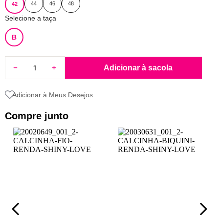
44
46
48
42
8
pijama
Selecione a taça
9
sutiã renda
B
10
body
Adicionar à sacola
Compre junto