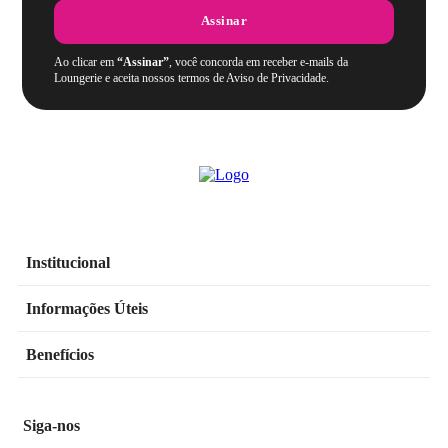
Assinar
Ao clicar em
“Assinar”
, você concorda em receber e-mails da
Loungerie e aceita nossos termos de Aviso de Privacidade.
Institucional
Informações Úteis
Benefícios
Siga-nos