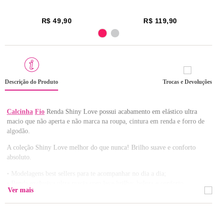
R$ 49,90
R$ 119,90
Descrição do Produto
Trocas e Devoluções
Calcinha
Fio
Renda Shiny Love possui acabamento em elástico ultra
macio que não aperta e não marca na roupa, cintura em renda e forro de
algodão.
A coleção Shiny Love melhor do que nunca! Brilho suave e conforto
absoluto.
• Modelagens best sellers para te acompanhar no dia a dia;
• Renda exclusiva ultra macia com leve brilho: beleza e conforto
Ver mais
garantido;
• Linha reformulada ainda mais irresistível!