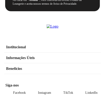
Ao clicar em
“Assinar”
, você concorda em receber e-mails da
Loungerie e aceita nossos termos de Aviso de Privacidade.
Institucional
Informações Úteis
Benefícios
Siga-nos
Facebook
Instagram
TikTok
LinkedIn