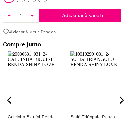
8
pijama
9
sutiã renda
Adicionar à sacola
10
body
Compre junto
Calcinha Biquíni Renda
Sutiã Triângulo Renda
Shiny Love Vermelho
Shiny Love Vermelho