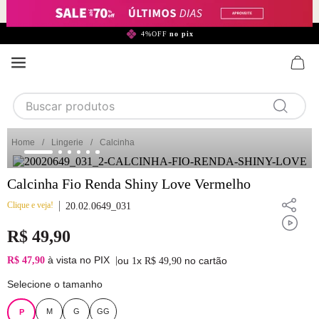
299,90*
4%OFF
no pix
Buscar produtos
TERMOS MAIS BUSCADOS
Lingerie
Calcinha
1
calcinha
Calcinha Fio Renda Shiny Love Vermelho
2
sutiã
Clique e veja!
3
camisola
20.02.0649_031
4
calcinha algodão
R$
49
,
90
5
sutiã calcinha
à vista no PIX
R$ 47,90
|
ou
x
no cartão
1
R$
49
,
90
6
algodão
Selecione o tamanho
7
renda
M
G
GG
P