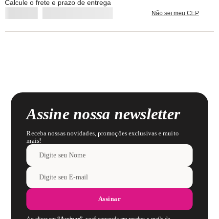
Calcule o frete e prazo de entrega
Composição: Corpo 86% Poliamida / 14% Elastano / Renda Cintura 98%
Poliamida / 2% Elastano / Forro 100% Algodão
Não sei meu CEP
Lavar com cores similares.
Assine nossa newsletter
Receba nossas novidades, promoções exclusivas e muito
mais!
Assinar