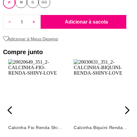
M
G
GG
P
8
renda
9
sutiã renda
Adicionar à sacola
10
body
Compre junto
Calcinha Fio Renda Shiny
Calcinha Biquíni Renda
Love Azul
Shiny Love Azul