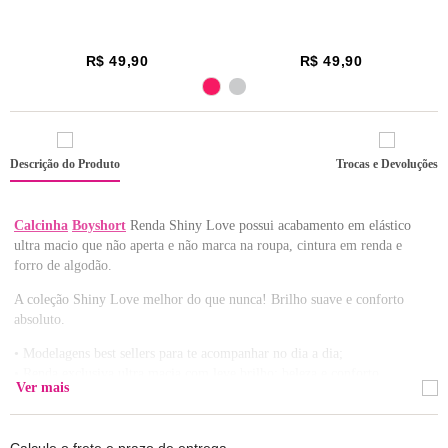
R$ 49,90
R$ 49,90
Descrição do Produto
Trocas e Devoluções
Calcinha
Boyshort
Renda Shiny Love possui acabamento em elástico
ultra macio que não aperta e não marca na roupa, cintura em renda e
forro de algodão.
A coleção Shiny Love melhor do que nunca! Brilho suave e conforto
absoluto.
• Modelagens best sellers para te acompanhar no dia a dia;
• Renda exclusiva ultra macia com leve brilho: beleza e conforto
Ver mais
garantido;
• Linha reformulada ainda mais irresistível!
Composição: Corpo 86% Poliamida / 14% Elastano / Renda Cintura 98