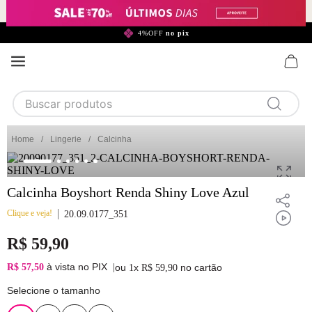
299,90*
4%OFF
no pix
Buscar produtos
TERMOS MAIS BUSCADOS
Lingerie
Calcinha
1
calcinha
2
sutiã
Calcinha Boyshort Renda Shiny Love Azul
3
camisola
Clique e veja!
20.09.0177_351
4
calcinha algodão
R$
59
,
90
5
sutiã calcinha
à vista no PIX
R$ 57,50
|
ou
x
no cartão
1
R$
59
,
90
6
algodão
Selecione o tamanho
7
pijama