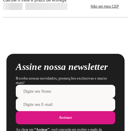
Calcule o frete e prazo de entrega
Poliamida / 2% Elastano / Forro 100% Algodão
Não sei meu CEP
Lavar com cores similares.
Assine nossa newsletter
Receba nossas novidades, promoções exclusivas e muito
mais!
Assinar
Ao clicar em
“Assinar”
, você concorda em receber e-mails da