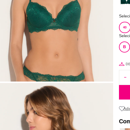
Selec
40
Selec
B
D
Com