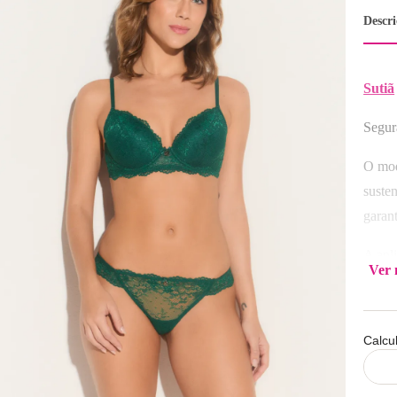
Descr
Sutiã
Segur
O mod
susten
garan
A apl
Ver 
delic
perso
colch
Calcu
Tem c