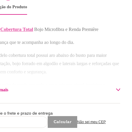
ição do Produto
Selecione o tamanho
40
42
44
46
48
50
Cobertura Total
Bojo Microfibra e Renda Première
Selecione o tamanho
Selecione a taça
ança que te acompanha ao longo do dia.
G
GG
B
C
D
elo cobertura total possui aro abaixo do busto para maior
Adicionar à sacola
Adicionar à sacola
tação, bojo forrado em algodão e laterais largas e reforçadas que
tem conforto e segurança.
icação de renda por toda a peça cria um visual feminino e
mais
ado. O modelo também apresenta detalhe de lacinho e pingente
nalizado no entremeio, alças com regulagem e fecho por
etes duplos com toque macio
le o frete e prazo de entrega
oisa melhor que se sentir bem com si mesma?
Não sei meu CEP