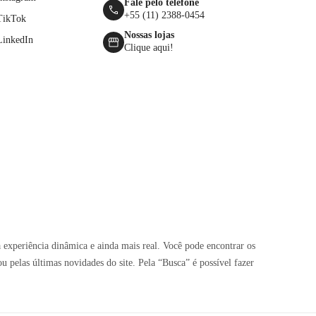
Fale pelo telefone
+55 (11) 2388-0454
TikTok
Nossas lojas
LinkedIn
Clique aqui!
 experiência dinâmica e ainda mais real. Você pode encontrar os
pelas últimas novidades do site. Pela “Busca” é possível fazer