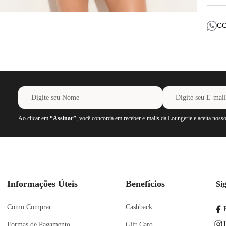
A col
model
C
para o
As pe
alças
Compo
100% 
Ao clicar em
“Assinar”
, você concorda em receber e-mails da Loungerie e aceita noss
Informações Úteis
Benefícios
Si
Como Comprar
Cashback
Formas de Pagamento
Gift Card