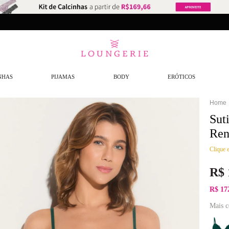
NHAS
PIJAMAS
BODY
ERÓTICOS
Sut
Ren
Clique e
R$
R$ 17
Mais c