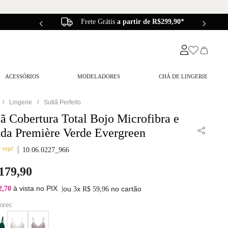
Frete Grátis
a partir de R$299,90*
ACESSÓRIOS
MODELADORES
CHÁ DE LINGERIE
Lingerie
Sutiã Perfeito
iã Cobertura Total Bojo Microfibra e
da Première Verde Evergreen
 veja!
10.06.0227_966
179
,
90
à vista no PIX
2,70
|
ou
x
no cartão
3
R$
59
,
96
ores: