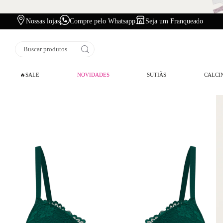
Nossas lojas
Compre pelo Whatsapp
Seja um Franqueado
Buscar produtos
🔥SALE
NOVIDADES
SUTIÃS
CALCI