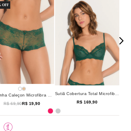
 OFF
Sutiã Cobertura Total Microfibra
inha Caleçon Microfibra e
e Renda Première Verde
a Première Verde
R$ 169,90
R$ 69,90
R$ 19,90
Evergreen
green