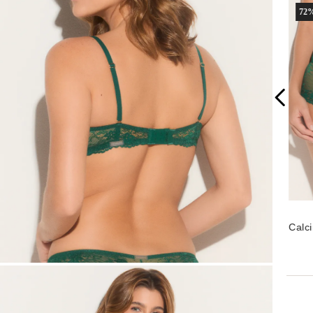
72
%
Calc
Rend
Ever