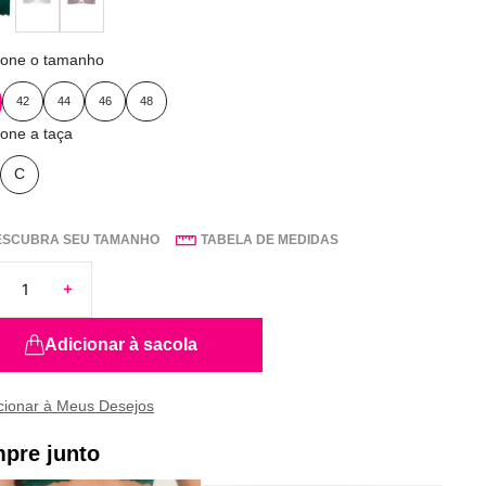
ione o tamanho
42
44
46
48
ione a taça
C
ESCUBRA SEU TAMANHO
TABELA DE MEDIDAS
Adicionar à sacola
pre junto