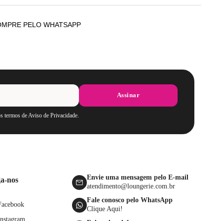
eção Premiere possui renda delicada em detalhes florais e
agens best-sellers que proporcionam maior conforto e segurança
OMPRE PELO WHATSAPP
 seu dia a dia.
ças também contém pingente personalizado da marca, fecho e
 com toque macio.
sição: Renda 90% Poliamida / 10% Elastano / Forro central
Assinar
Poliamida / Forro do Bojo 82% Poliéster / 18% Algodão
os termos de Aviso de Privacidade.
Envie uma mensagem pelo E-mail
ga-nos
atendimento@loungerie.com.br
Fale conosco pelo WhatsApp
Facebook
Clique Aqui!
Instagram