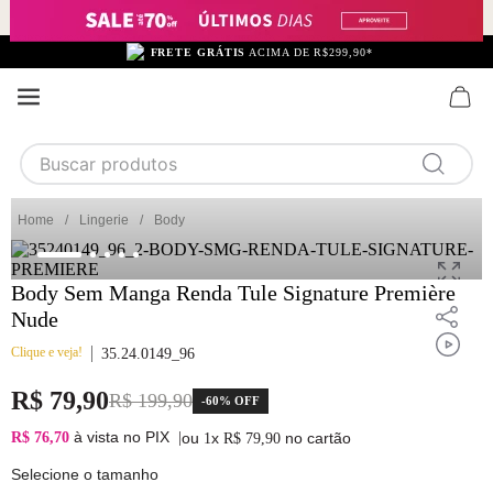
FRETE GRÁTIS
ACIMA DE R$299,90*
Buscar produtos
TERMOS MAIS BUSCADOS
Lingerie
Body
1
calcinha
2
sutiã
Body Sem Manga Renda Tule Signature Première
Nude
3
camisola
Clique e veja!
35.24.0149_96
4
calcinha algodão
R$
79
,
90
5
sutiã calcinha
R$
199
,
90
-
60%
OFF
6
algodão
à vista no PIX
R$ 76,70
|
ou
x
no cartão
1
R$
79
,
90
7
pijama
Selecione o tamanho