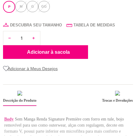
8
renda
M
G
GG
P
9
sutiã renda
DESCUBRA SEU TAMANHO
TABELA DE MEDIDAS
10
body
Adicionar à sacola
Descrição do Produto
Trocas e Devoluções
Body
Sem Manga Renda Signature Première com forro em tule, bojo
removível para uso como outerwear, alças com regulagem, decote em
formato V, possui parte inferior em microfibra para mais conforto e