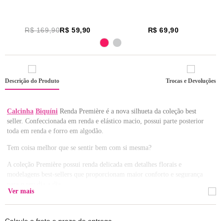
R$ 169,90
R$ 59,90
R$ 69,90
Descrição do Produto
Trocas e Devoluções
Calcinha
Biquíni
Renda Première é a nova silhueta da coleção best
seller. Confeccionada em renda e elástico macio, possui parte posterior
toda em renda e forro em algodão.
Tem coisa melhor que se sentir bem com si mesma?
A coleção Première possui renda delicada em detalhes florais e
modelagens best-sellers que proporcionam maior conforto e segurança
para o seu dia a dia.
Ver mais
Sensualidade e versatilidade para seu dia-a-dia.
Composição: Renda 90% Poliamida / 10% Elastano / Forro 100%