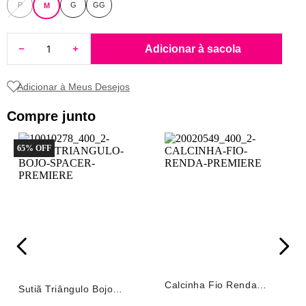
P
G
GG
M
8
renda
9
sutiã renda
Adicionar à sacola
10
body
Compre junto
65
% OFF
Calcinha Fio Renda
Sutiã Triângulo Bojo
Première Roxo
Spacer Première Roxo