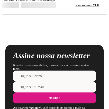
Calcule o frete e prazo de entrega
Algodão
Não sei meu CEP
Lavar com cores similares.
Assine nossa newsletter
Receba nossas novidades, promoções exclusivas e muito
mais!
Assinar
Ao clicar em
“Assinar”
, você concorda em receber e-mails da