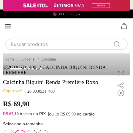
299,90*
4%OFF
no pix
Buscar produtos
TERMOS MAIS BUSCADOS
Lingerie
Calcinha
1
calcinha
2
sutiã
Calcinha Biquíni Renda Première Roxo
3
camisola
Clique e veja!
20.03.0531_400
4
calcinha algodão
R$
69
,
90
5
sutiã calcinha
à vista no PIX
R$ 67,10
|
ou
x
no cartão
1
R$
69
,
90
6
algodão
Selecione o tamanho
7
pijama