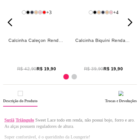
+
3
+
4
Calcinha Caleçon Renda
Calcinha Biquíni Renda
Sweet Lace Azul Medio
Sweet Lace Azul Medio
R$ 42,90
R$ 19,90
R$ 39,90
R$ 19,90
Descrição do Produto
Trocas e Devoluções
Sutiã
Triângulo
Sweet Lace todo em renda, não possui bojo, forro e aro.
As alças possuem reguladores de altura.
Super confortável, é o queridinho da Loungerie!