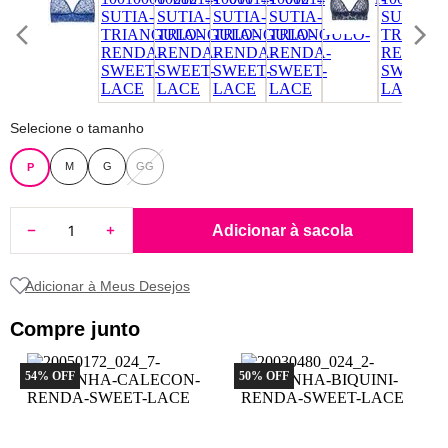
8
pijama
9
sutiã renda
10
body
Selecione o tamanho
M
G
GG
P
Adicionar à sacola
Compre junto
54
% OFF
50
% OFF