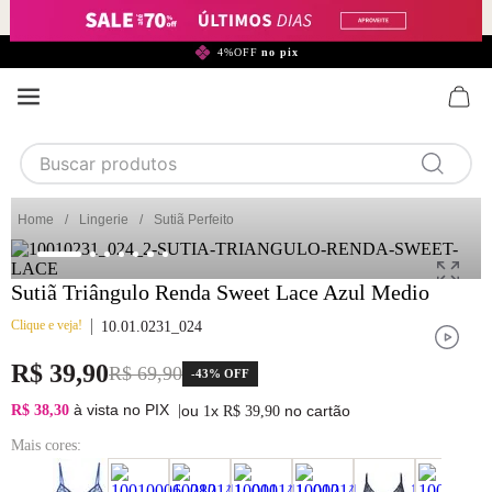
299,90*
4%OFF
no pix
Buscar produtos
TERMOS MAIS BUSCADOS
Lingerie
Sutiã Perfeito
1
calcinha
2
sutiã
Sutiã Triângulo Renda Sweet Lace Azul Medio
3
camisola
Clique e veja!
10.01.0231_024
4
calcinha algodão
R$
39
,
90
R$
69
,
90
-
43%
OFF
5
sutiã calcinha
à vista no PIX
R$ 38,30
|
ou
x
no cartão
1
R$
39
,
90
6
algodão
Mais cores:
7
renda